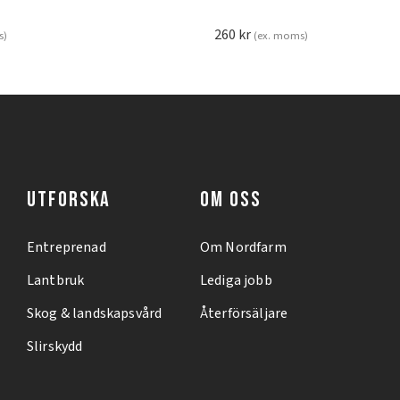
260
kr
s)
(ex. moms)
UTFORSKA
OM OSS
Entreprenad
Om Nordfarm
Lantbruk
Lediga jobb
Skog & landskapsvård
Återförsäljare
Slirskydd