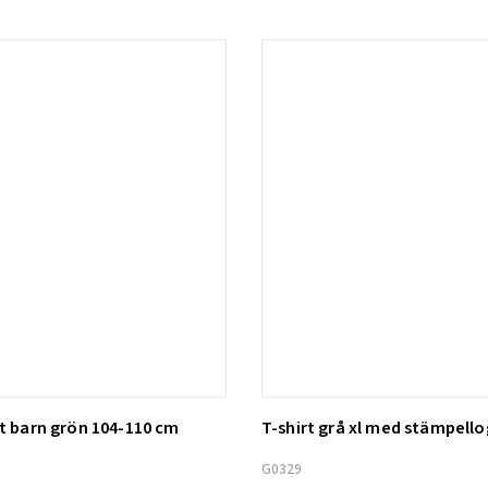
nt barn grön 104-110 cm
T-shirt grå xl med stämpell
ill i varukorg
Lägg till i varukorg
G0329