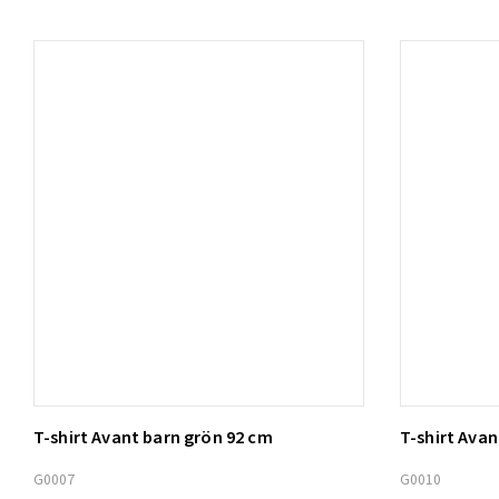
T-shirt Avant barn grön 92 cm
T-shirt Ava
Lägg t
G0007
G0010