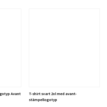
ogotyp Avant
T-shirt svart 2xl med avant-
Lägg till i varukorg
stämpellogotyp