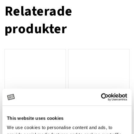
Relaterade
produkter
This website uses cookies
T-shirt Avant barn grön 92 cm
T-shirt Avant barn grön 104-110
Lägg till i varukorg
We use cookies to personalise content and ads, to
cm