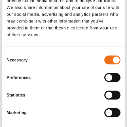
provide social media features and to analyse our traffic.
G0007
We also share information about your use of our site with
G0010
our social media, advertising and analytics partners who
90
kr
90
kr
(ex. moms)
(ex. moms)
may combine it with other information that you’ve
provided to them or that they’ve collected from your use
of their services.
Consent
Necessary
Selection
Preferences
Statistics
T-shirt grå xl med
T-shirt svart 2xl med avant-
Lägg till i varukorg
stämpellogotyp Avant
stämpellogotyp
Marketing
G0329
G0324
260
kr
260
kr
(ex. moms)
(ex. moms)