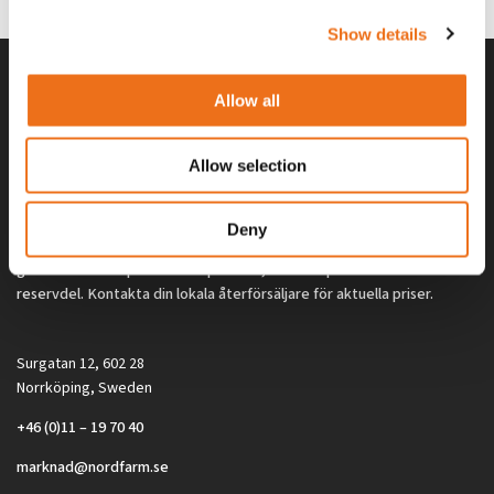
Show details
Allow all
Allow selection
Deny
Alla priser på tillbehör och tillval gäller vid köp av ny maskin. Priserna
gäller inte vid köp av enskild produkt, till exempel
reservdel. Kontakta din lokala återförsäljare för aktuella priser.
Surgatan 12, 602 28
Norrköping, Sweden
+46 (0)11 – 19 70 40
marknad@nordfarm.se