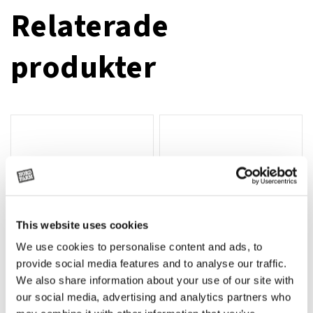
Relaterade
produkter
This website uses cookies
We use cookies to personalise content and ads, to
provide social media features and to analyse our traffic.
We also share information about your use of our site with
T-shirt Avant barn grön 92 cm
T-shirt Avant barn grön 104-110
Lägg till i varukorg
our social media, advertising and analytics partners who
cm