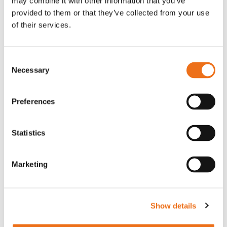
may combine it with other information that you’ve
G0007
provided to them or that they’ve collected from your use
G0010
of their services.
90
kr
90
kr
(ex. moms)
(ex. moms)
Consent
Necessary
Selection
Preferences
Statistics
Marketing
T-shirt grå xl med
T-shirt svart 2xl med avant-
Lägg till i varukorg
stämpellogotyp Avant
stämpellogotyp
Show details
G0329
G0324
260
kr
260
kr
(ex. moms)
(ex. moms)