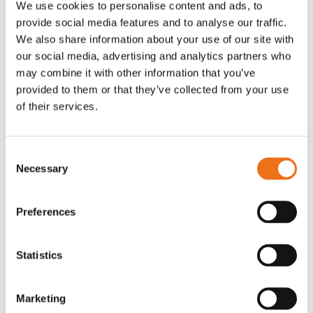
We use cookies to personalise content and ads, to
T-shirt Avant barn grön 92 cm
T-shirt Avant barn grön 104-110
provide social media features and to analyse our traffic.
Lägg till i varukorg
cm
We also share information about your use of our site with
G0007
our social media, advertising and analytics partners who
G0010
may combine it with other information that you’ve
90
kr
90
kr
(ex. moms)
(ex. moms)
provided to them or that they’ve collected from your use
of their services.
Consent
Necessary
Selection
Preferences
Statistics
T-shirt grå xl med
T-shirt svart 2xl med avant-
Lägg till i varukorg
Marketing
stämpellogotyp Avant
stämpellogotyp