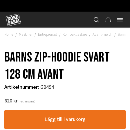
Öppn
Hoppa
navi
till
Home
Maskiner
Entreprenad
Kompaktlastare
Avant-merch
Barns z
/
/
/
/
/
innehåll
Barns zip-hoodie svart
128 cm Avant
Artikelnummer
:
G0494
620
kr
(ex. moms)
"
Lägg till i varukorg