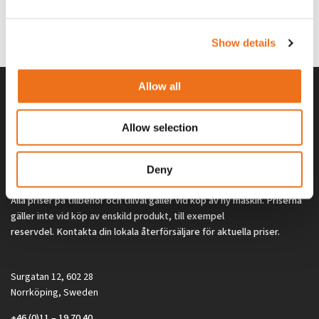
G0329
G0324
260
kr
260
kr
(ex. moms)
(ex. moms)
Show details
Allow all
Allow selection
Deny
Alla priser på tillbehör och tillval gäller vid köp av ny maskin. Priserna
gäller inte vid köp av enskild produkt, till exempel
reservdel. Kontakta din lokala återförsäljare för aktuella priser.
Surgatan 12, 602 28
Norrköping, Sweden
+46 (0)11 – 19 70 40