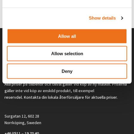
G0329
G0324
260
kr
260
kr
(ex. moms)
(ex. moms)
Show details
Allow all
Allow selection
Deny
Alla priser på tillbehör och tillval gäller vid köp av ny maskin. Priserna
gäller inte vid köp av enskild produkt, till exempel
reservdel. Kontakta din lokala återförsäljare för aktuella priser.
Surgatan 12, 602 28
Norrköping, Sweden
+46 (0)11 – 19 70 40