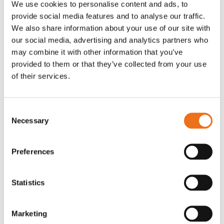
We use cookies to personalise content and ads, to
T-shirt Avant barn grön 92 cm
T-shirt Avant barn grön 104-110
provide social media features and to analyse our traffic.
Lägg till i varukorg
cm
We also share information about your use of our site with
G0007
our social media, advertising and analytics partners who
G0010
may combine it with other information that you’ve
90
kr
90
kr
(ex. moms)
(ex. moms)
provided to them or that they’ve collected from your use
of their services.
Consent
Necessary
Selection
Preferences
Statistics
T-shirt grå xl med
T-shirt svart 2xl med avant-
Lägg till i varukorg
Marketing
stämpellogotyp Avant
stämpellogotyp