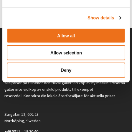
G0329
G0324
260
kr
260
kr
(ex. moms)
(ex. moms)
Show details
Allow all
Allow selection
Deny
Alla priser på tillbehör och tillval gäller vid köp av ny maskin. Priserna
gäller inte vid köp av enskild produkt, till exempel
reservdel. Kontakta din lokala återförsäljare för aktuella priser.
Surgatan 12, 602 28
Norrköping, Sweden
+46 (0)11 – 19 70 40