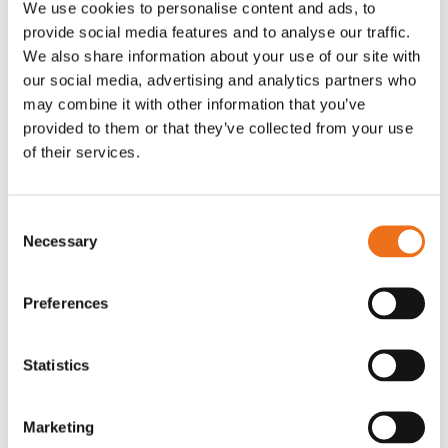
We use cookies to personalise content and ads, to
T-shirt Avant barn grön 92 cm
T-shirt Avant barn grön 104-110
provide social media features and to analyse our traffic.
Lägg till i varukorg
cm
We also share information about your use of our site with
G0007
our social media, advertising and analytics partners who
G0010
may combine it with other information that you’ve
90
kr
90
kr
(ex. moms)
(ex. moms)
provided to them or that they’ve collected from your use
of their services.
Consent
Necessary
Selection
Preferences
Statistics
T-shirt grå xl med
T-shirt svart 2xl med avant-
Lägg till i varukorg
Marketing
stämpellogotyp Avant
stämpellogotyp