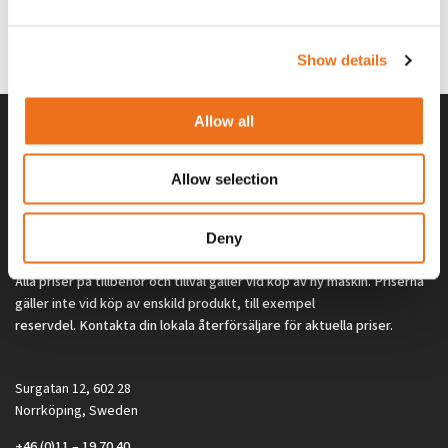
G0329
G0324
260
kr
260
kr
(ex. moms)
(ex. moms)
Show details
Allow all
Allow selection
Deny
Alla priser på tillbehör och tillval gäller vid köp av ny maskin. Priserna
gäller inte vid köp av enskild produkt, till exempel
reservdel. Kontakta din lokala återförsäljare för aktuella priser.
Surgatan 12, 602 28
Norrköping, Sweden
+46 (0)11 – 19 70 40