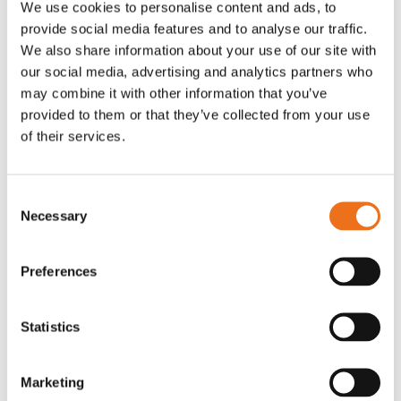
We use cookies to personalise content and ads, to
T-shirt Avant barn grön 92 cm
T-shirt Avant barn grön 104-110
provide social media features and to analyse our traffic.
Lägg till i varukorg
cm
We also share information about your use of our site with
G0007
our social media, advertising and analytics partners who
G0010
may combine it with other information that you’ve
90
kr
90
kr
(ex. moms)
(ex. moms)
provided to them or that they’ve collected from your use
of their services.
Consent
Necessary
Selection
Preferences
Statistics
T-shirt grå xl med
T-shirt svart 2xl med avant-
Lägg till i varukorg
Marketing
stämpellogotyp Avant
stämpellogotyp