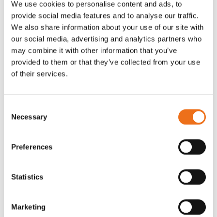
We use cookies to personalise content and ads, to
T-shirt Avant barn grön 92 cm
T-shirt Avant barn grön 104-110
provide social media features and to analyse our traffic.
Lägg till i varukorg
cm
We also share information about your use of our site with
G0007
our social media, advertising and analytics partners who
G0010
may combine it with other information that you’ve
90
kr
90
kr
(ex. moms)
(ex. moms)
provided to them or that they’ve collected from your use
of their services.
Consent
Necessary
Selection
Preferences
Statistics
T-shirt grå xl med
T-shirt svart 2xl med avant-
Lägg till i varukorg
Marketing
stämpellogotyp Avant
stämpellogotyp