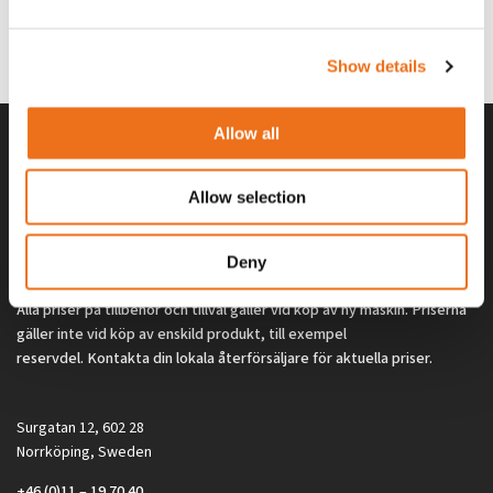
G0329
G0324
260
kr
260
kr
(ex. moms)
(ex. moms)
Show details
Allow all
Allow selection
Deny
Alla priser på tillbehör och tillval gäller vid köp av ny maskin. Priserna
gäller inte vid köp av enskild produkt, till exempel
reservdel. Kontakta din lokala återförsäljare för aktuella priser.
Surgatan 12, 602 28
Norrköping, Sweden
+46 (0)11 – 19 70 40