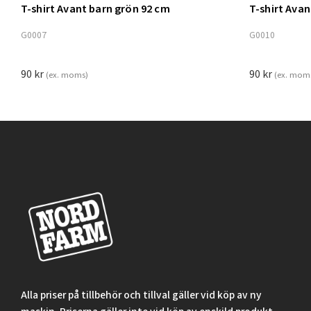
T-shirt Avant barn grön 92 cm
T-shirt Ava
Lägg t
G0007
G0010
90
kr
90
kr
(ex. moms)
(ex. mom
Alla priser på tillbehör och tillval gäller vid köp av ny