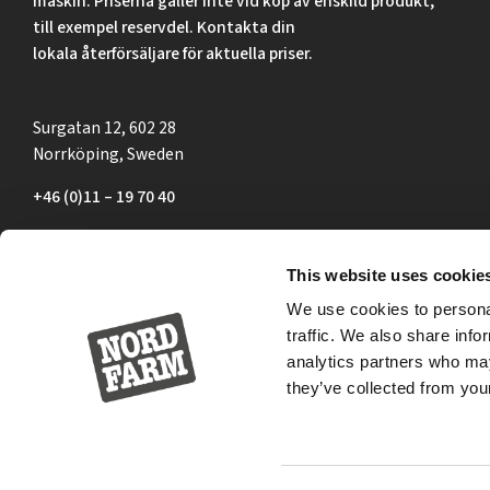
maskin. Priserna gäller inte vid köp av enskild produkt,
till exempel reservdel. Kontakta din
lokala återförsäljare för aktuella priser.
Surgatan 12, 602 28
Norrköping, Sweden
+46 (0)11 – 19 70 40
marknad@nordfarm.se
This website uses cookie
We use cookies to personal
traffic. We also share info
analytics partners who may
they’ve collected from your