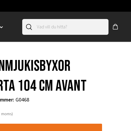
Toggle
"SLIRSKYDD"
menu
"
nmjukisbyxor
rta 104 cm Avant
ummer
:
G0468
. moms)