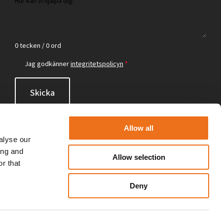
0 tecken / 0 ord
Jag godkänner
integritetspolicyn
*
Skicka
Allow all
alyse our
ing and
Allow selection
r that
Deny