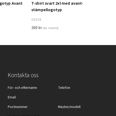
ogotyp Avant
T-shirt svart 2xl med avant-
Lägg till i varukorg
stämpellogotyp
G0324
260
kr
(ex. moms)
Kontakta oss