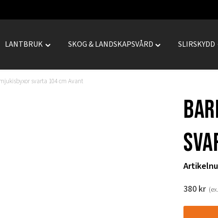
LANTBRUK
SKOG & LANDSKAPSVÅRD
SLIRSKYDD
le
Toggle
Toggle
REPRENAD"
"LANTBRUK"
"SKOG
menu
&
mjukisbyxor svarta 104 cm Avant
LANDSKAPSVÅRD
Bar
menu
sva
Artikeln
380
kr
(ex