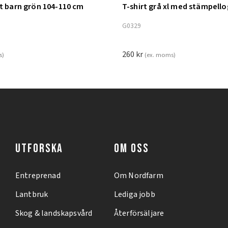
nt barn grön 104-110 cm
T-shirt grå xl med stämpell
ill i varukorg
Lägg till i varukorg
G0329
260
kr
s)
(ex. moms)
UTFORSKA
OM OSS
Entreprenad
Om Nordfarm
Lantbruk
Lediga jobb
Skog & landskapsvård
Återförsäljare