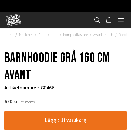
Öppn
Hoppa
navi
till
Home
Maskiner
Entreprenad
Kompaktlastare
Avant-merch
Barnhoo
/
/
/
/
/
innehåll
Barnhoodie grå 160 cm
Avant
Artikelnummer
:
G0466
670
kr
(ex. moms)
"
Lägg till i varukorg