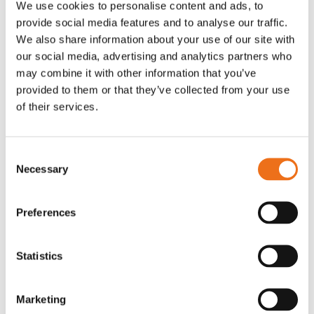
We use cookies to personalise content and ads, to
T-shirt Avant barn grön 92 cm
T-shirt Avant barn grön 104-110
provide social media features and to analyse our traffic.
Lägg till i varukorg
cm
We also share information about your use of our site with
G0007
our social media, advertising and analytics partners who
G0010
may combine it with other information that you’ve
90
kr
90
kr
(ex. moms)
(ex. moms)
provided to them or that they’ve collected from your use
of their services.
Consent
Necessary
Selection
Preferences
Statistics
T-shirt grå xl med
T-shirt svart 2xl med avant-
Lägg till i varukorg
Marketing
stämpellogotyp Avant
stämpellogotyp