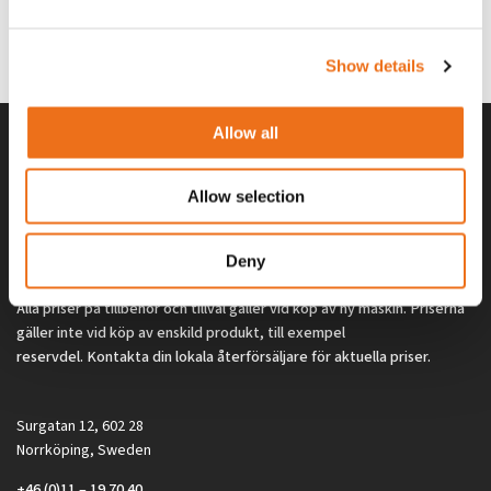
G0329
G0324
260
kr
260
kr
(ex. moms)
(ex. moms)
Show details
Allow all
Allow selection
Deny
Alla priser på tillbehör och tillval gäller vid köp av ny maskin. Priserna
gäller inte vid köp av enskild produkt, till exempel
reservdel. Kontakta din lokala återförsäljare för aktuella priser.
Surgatan 12, 602 28
Norrköping, Sweden
+46 (0)11 – 19 70 40