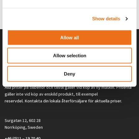
G0329
G0324
260
kr
260
kr
(ex. moms)
(ex. moms)
Show details
Allow all
Allow selection
Deny
Alla priser på tillbehör och tillval gäller vid köp av ny maskin. Priserna
gäller inte vid köp av enskild produkt, till exempel
reservdel. Kontakta din lokala återförsäljare för aktuella priser.
Surgatan 12, 602 28
Norrköping, Sweden
+46 (0)11 – 19 70 40