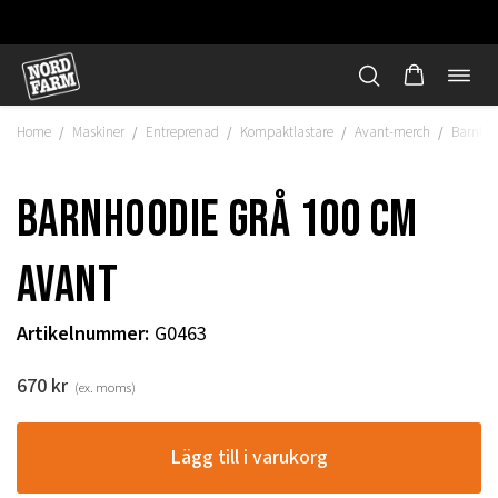
Öppn
Hoppa
navi
till
Home
Maskiner
Entreprenad
Kompaktlastare
Avant-merch
Barnhoo
/
/
/
/
/
innehåll
Barnhoodie grå 100 cm
Avant
Artikelnummer
:
G0463
670
kr
(ex. moms)
"
Lägg till i varukorg