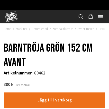
Öppn
Hoppa
navi
till
Home
Maskiner
Entreprenad
Kompaktlastare
Avant-merch
Barntrö
/
/
/
/
/
innehåll
Barntröja grön 152 cm
Avant
Artikelnummer
:
G0462
380
kr
(ex. moms)
"
Lägg till i varukorg