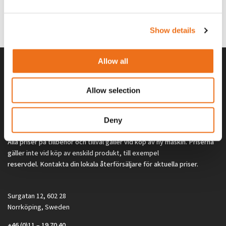
G0329
G0324
260
kr
260
kr
(ex. moms)
(ex. moms)
Show details
Allow all
Allow selection
Deny
Alla priser på tillbehör och tillval gäller vid köp av ny maskin. Priserna
gäller inte vid köp av enskild produkt, till exempel
reservdel. Kontakta din lokala återförsäljare för aktuella priser.
Surgatan 12, 602 28
Norrköping, Sweden
+46 (0)11 – 19 70 40