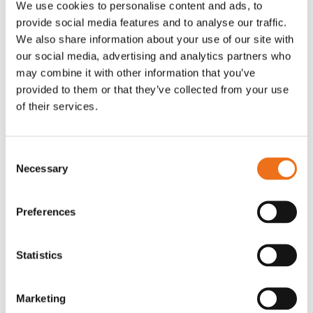
We use cookies to personalise content and ads, to
T-shirt Avant barn grön 92 cm
T-shirt Avant barn grön 104-110
provide social media features and to analyse our traffic.
Lägg till i varukorg
cm
We also share information about your use of our site with
G0007
our social media, advertising and analytics partners who
G0010
may combine it with other information that you’ve
90
kr
90
kr
(ex. moms)
(ex. moms)
provided to them or that they’ve collected from your use
of their services.
Consent
Necessary
Selection
Preferences
Statistics
T-shirt grå xl med
T-shirt svart 2xl med avant-
Lägg till i varukorg
Marketing
stämpellogotyp Avant
stämpellogotyp