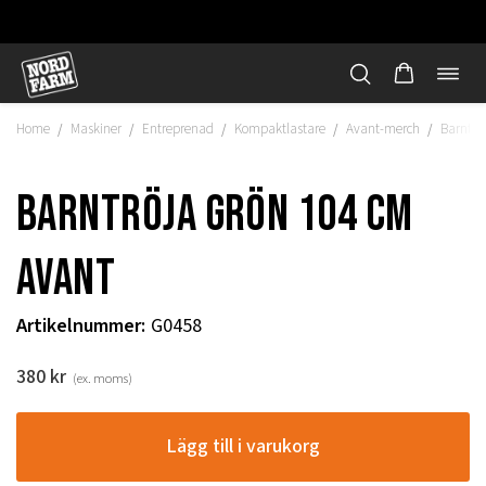
Öppn
Hoppa
navi
till
Home
Maskiner
Entreprenad
Kompaktlastare
Avant-merch
Barntrö
/
/
/
/
/
innehåll
Barntröja grön 104 cm
Avant
Artikelnummer
:
G0458
380
kr
(ex. moms)
"
Lägg till i varukorg