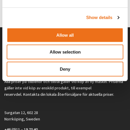
G0329
G0324
260
kr
260
kr
(ex. moms)
(ex. moms)
Show details
Allow all
Allow selection
Deny
Alla priser på tillbehör och tillval gäller vid köp av ny maskin. Priserna
gäller inte vid köp av enskild produkt, till exempel
reservdel. Kontakta din lokala återförsäljare för aktuella priser.
Surgatan 12, 602 28
Norrköping, Sweden
+46 (0)11 – 19 70 40