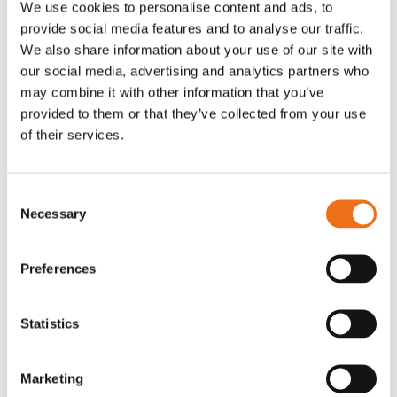
We use cookies to personalise content and ads, to
T-shirt Avant barn grön 92 cm
T-shirt Avant barn grön 104-110
provide social media features and to analyse our traffic.
Lägg till i varukorg
cm
We also share information about your use of our site with
G0007
our social media, advertising and analytics partners who
G0010
may combine it with other information that you’ve
90
kr
90
kr
(ex. moms)
(ex. moms)
provided to them or that they’ve collected from your use
of their services.
Consent
Necessary
Selection
Preferences
Statistics
T-shirt grå xl med
T-shirt svart 2xl med avant-
Lägg till i varukorg
Marketing
stämpellogotyp Avant
stämpellogotyp