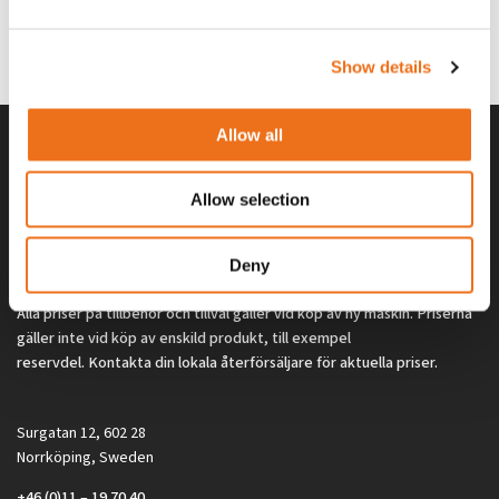
G0329
G0324
260
kr
260
kr
(ex. moms)
(ex. moms)
Show details
Allow all
Allow selection
Deny
Alla priser på tillbehör och tillval gäller vid köp av ny maskin. Priserna
gäller inte vid köp av enskild produkt, till exempel
reservdel. Kontakta din lokala återförsäljare för aktuella priser.
Surgatan 12, 602 28
Norrköping, Sweden
+46 (0)11 – 19 70 40