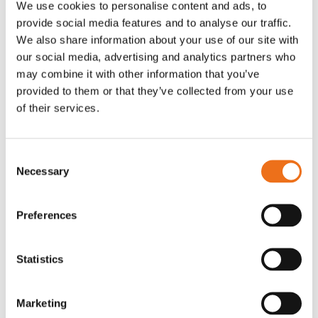
We use cookies to personalise content and ads, to
T-shirt Avant barn grön 92 cm
T-shirt Avant barn grön 104-110
provide social media features and to analyse our traffic.
Lägg till i varukorg
cm
We also share information about your use of our site with
G0007
our social media, advertising and analytics partners who
G0010
may combine it with other information that you’ve
90
kr
90
kr
(ex. moms)
(ex. moms)
provided to them or that they’ve collected from your use
of their services.
Consent
Necessary
Selection
Preferences
Statistics
T-shirt grå xl med
T-shirt svart 2xl med avant-
Lägg till i varukorg
Marketing
stämpellogotyp Avant
stämpellogotyp