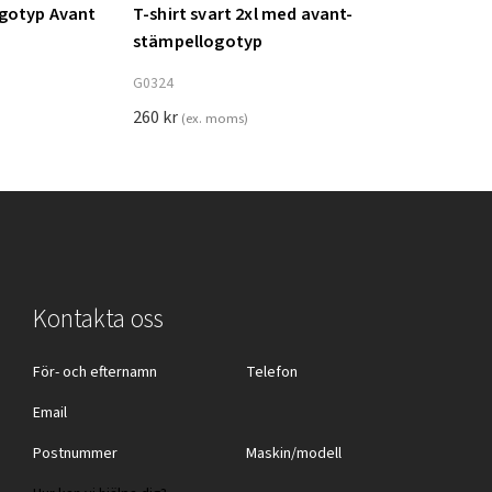
ogotyp Avant
T-shirt svart 2xl med avant-
Lägg till i varukorg
stämpellogotyp
G0324
260
kr
(ex. moms)
Kontakta oss