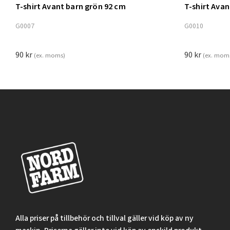
T-shirt Avant barn grön 92 cm
T-shirt Ava
Lägg t
G0007
G0010
90
kr
90
kr
(ex. moms)
(ex. mom
Alla priser på tillbehör och tillval gäller vid köp av ny