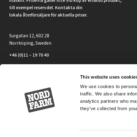
maskin. Priserna gäller inte vid köp av enskild produkt,
till exempel reservdel. Kontakta din
lokala återförsäljare för aktuella priser.
Surgatan 12, 602 28
Norrköping, Sweden
+46 (0)11 – 19 70 40
marknad@nordfarm.se
This website uses cookie
We use cookies to personal
traffic. We also share info
analytics partners who may
they’ve collected from your