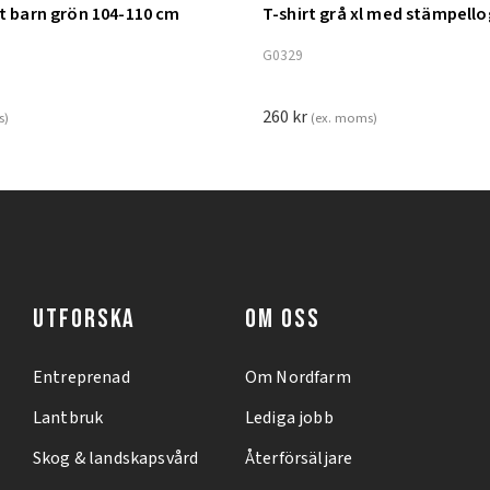
nt barn grön 104-110 cm
T-shirt grå xl med stämpell
ill i varukorg
Lägg till i varukorg
G0329
260
kr
s)
(ex. moms)
UTFORSKA
OM OSS
Entreprenad
Om Nordfarm
Lantbruk
Lediga jobb
Skog & landskapsvård
Återförsäljare