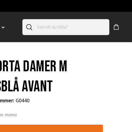
D
Toggle
"SLIRSKYDD"
menu
"
orta damer m
sblå Avant
ummer
:
G0440
(ex. moms)