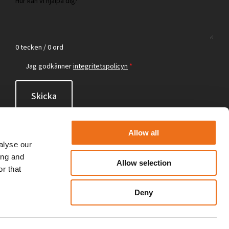
0 tecken / 0 ord
Jag godkänner
integritetspolicyn
*
Skicka
Allow all
alyse our
ing and
Allow selection
r that
Deny