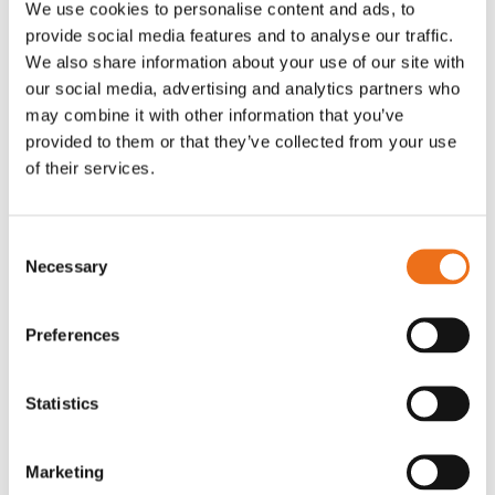
We use cookies to personalise content and ads, to
T-shirt Avant barn grön 92 cm
T-shirt Avant barn grön 104-110
provide social media features and to analyse our traffic.
Lägg till i varukorg
cm
We also share information about your use of our site with
G0007
our social media, advertising and analytics partners who
G0010
may combine it with other information that you’ve
90
kr
90
kr
(ex. moms)
(ex. moms)
provided to them or that they’ve collected from your use
of their services.
Consent
Necessary
Selection
Preferences
Statistics
T-shirt grå xl med
T-shirt svart 2xl med avant-
Lägg till i varukorg
Marketing
stämpellogotyp Avant
stämpellogotyp