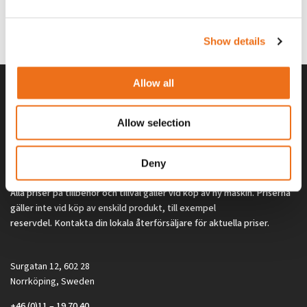
G0329
G0324
260
kr
260
kr
(ex. moms)
(ex. moms)
Show details
Allow all
Allow selection
Deny
Alla priser på tillbehör och tillval gäller vid köp av ny maskin. Priserna
gäller inte vid köp av enskild produkt, till exempel
reservdel. Kontakta din lokala återförsäljare för aktuella priser.
Surgatan 12, 602 28
Norrköping, Sweden
+46 (0)11 – 19 70 40