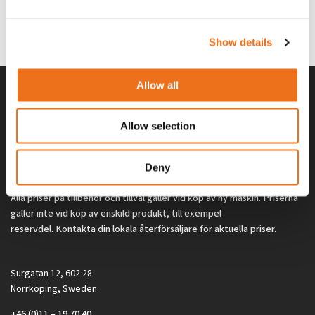
G0329
G0324
260
kr
260
kr
(ex. moms)
(ex. moms)
Show details
Allow all
Allow selection
Deny
Alla priser på tillbehör och tillval gäller vid köp av ny maskin. Priserna
gäller inte vid köp av enskild produkt, till exempel
reservdel. Kontakta din lokala återförsäljare för aktuella priser.
Surgatan 12, 602 28
Norrköping, Sweden
+46 (0)11 – 19 70 40