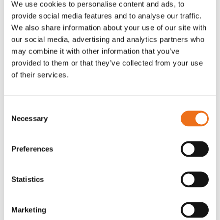
We use cookies to personalise content and ads, to
T-shirt Avant barn grön 92 cm
T-shirt Avant barn grön 104-110
provide social media features and to analyse our traffic.
Lägg till i varukorg
cm
We also share information about your use of our site with
G0007
our social media, advertising and analytics partners who
G0010
may combine it with other information that you’ve
90
kr
90
kr
(ex. moms)
(ex. moms)
provided to them or that they’ve collected from your use
of their services.
Consent
Necessary
Selection
Preferences
Statistics
T-shirt grå xl med
T-shirt svart 2xl med avant-
Lägg till i varukorg
Marketing
stämpellogotyp Avant
stämpellogotyp