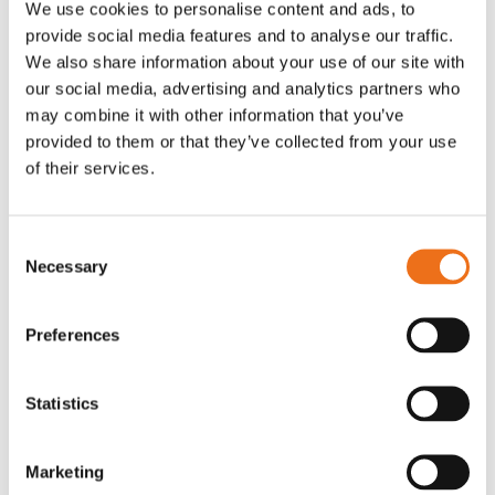
We use cookies to personalise content and ads, to
T-shirt Avant barn grön 92 cm
T-shirt Avant barn grön 104-110
provide social media features and to analyse our traffic.
Lägg till i varukorg
cm
We also share information about your use of our site with
G0007
our social media, advertising and analytics partners who
G0010
may combine it with other information that you’ve
90
kr
90
kr
(ex. moms)
(ex. moms)
provided to them or that they’ve collected from your use
of their services.
Consent
Necessary
Selection
Preferences
Statistics
T-shirt grå xl med
T-shirt svart 2xl med avant-
Lägg till i varukorg
Marketing
stämpellogotyp Avant
stämpellogotyp