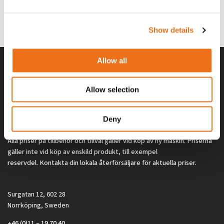
G0329
G0324
260
kr
260
kr
(ex. moms)
(ex. moms)
Show details
Allow all
Allow selection
Deny
Alla priser på tillbehör och tillval gäller vid köp av ny maskin. Priserna
gäller inte vid köp av enskild produkt, till exempel
reservdel. Kontakta din lokala återförsäljare för aktuella priser.
Surgatan 12, 602 28
Norrköping, Sweden
+46 (0)11 – 19 70 40