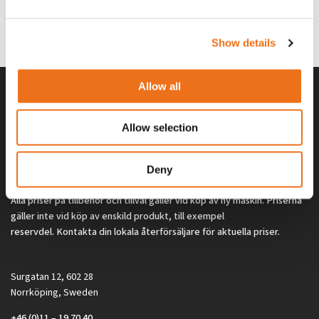
G0329
G0324
260
kr
260
kr
(ex. moms)
(ex. moms)
Show details
Allow all
Allow selection
Deny
Alla priser på tillbehör och tillval gäller vid köp av ny maskin. Priserna
gäller inte vid köp av enskild produkt, till exempel
reservdel. Kontakta din lokala återförsäljare för aktuella priser.
Surgatan 12, 602 28
Norrköping, Sweden
+46 (0)11 – 19 70 40