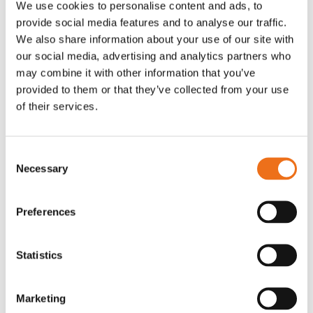
We use cookies to personalise content and ads, to
T-shirt Avant barn grön 92 cm
T-shirt Avant barn grön 104-110
provide social media features and to analyse our traffic.
Lägg till i varukorg
cm
We also share information about your use of our site with
G0007
our social media, advertising and analytics partners who
G0010
may combine it with other information that you’ve
90
kr
90
kr
(ex. moms)
(ex. moms)
provided to them or that they’ve collected from your use
of their services.
Consent
Necessary
Selection
Preferences
Statistics
T-shirt grå xl med
T-shirt svart 2xl med avant-
Lägg till i varukorg
Marketing
stämpellogotyp Avant
stämpellogotyp