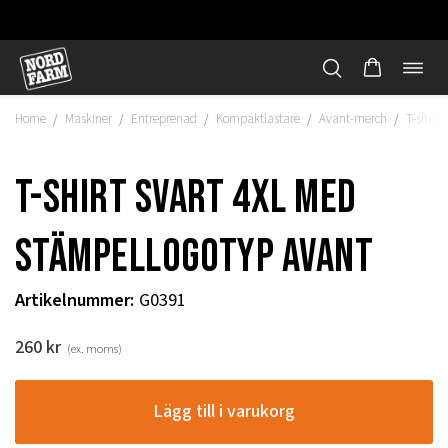
Öppn
Hoppa
navi
till
Home
Maskiner
Entreprenad
Kompaktlastare
Avant-merch
T-shirt
/
/
/
/
/
innehåll
T-shirt svart 4xl med
stämpellogotyp Avant
Artikelnummer
:
G0391
260
kr
(ex. moms)
"
Lägg till i varukorg