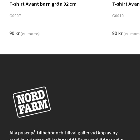
T-shirt Avant barn grön 92 cm
T-shirt Ava
Lägg t
G0007
G0010
90
kr
90
kr
(ex. moms)
(ex. mom
Alla priser på tillbehör och tillval gäller vid köp av ny