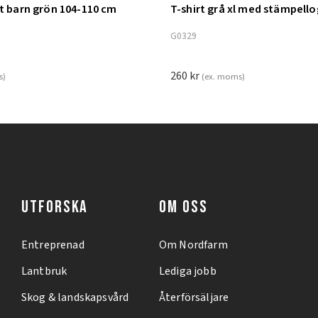
nt barn grön 104-110 cm
T-shirt grå xl med stämpell
ill i varukorg
Lägg till i varukorg
G0329
260
kr
s)
(ex. moms)
UTFORSKA
OM OSS
Entreprenad
Om Nordfarm
Lantbruk
Lediga jobb
Skog & landskapsvård
Återförsäljare