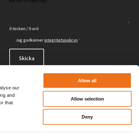
0 tecken / 0 ord
Jag godkänner
integritetspolicyn
*
Skicka
Allow all
alyse our
ing and
Allow selection
r that
Deny