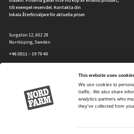
maskin. Priserna gäller inte vid köp av enskild produkt,
till exempel reservdel. Kontakta din
lokala återförsäljare för aktuella priser.
Surgatan 12, 602 28
Norrköping, Sweden
+46 (0)11 – 19 70 40
marknad@nordfarm.se
This website uses cookie
We use cookies to personal
traffic. We also share info
analytics partners who may
they’ve collected from your