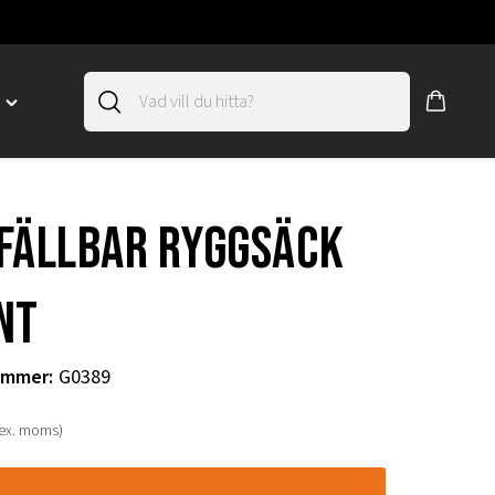
D
Toggle
"SLIRSKYDD"
menu
"
fällbar ryggsäck
nt
ummer
:
G0389
(ex. moms)