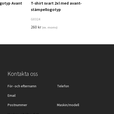
ogotyp Avant
T-shirt svart 2xl med avant-
Lägg till i varukorg
stämpellogotyp
G0324
260
kr
(ex. moms)
Kontakta oss