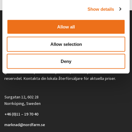
Show details
Allow all
Allow selection
Deny
Alla priser på tillbehör och tillval gäller vid köp av ny maskin. Priserna
gäller inte vid köp av enskild produkt, till exempel
reservdel. Kontakta din lokala återförsäljare för aktuella priser.
Surgatan 12, 602 28
Norrköping, Sweden
+46 (0)11 – 19 70 40
marknad@nordfarm.se