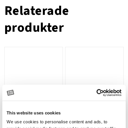
Relaterade
produkter
This website uses cookies
T-shirt Avant barn grön 92 cm
T-shirt Avant barn grön 104-110
Lägg till i varukorg
We use cookies to personalise content and ads, to
cm