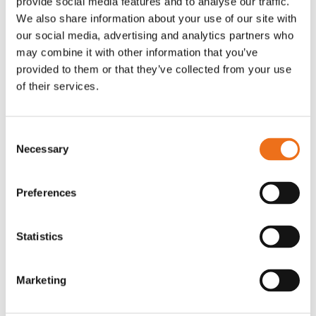
provide social media features and to analyse our traffic.
G0007
We also share information about your use of our site with
G0010
our social media, advertising and analytics partners who
90
kr
90
kr
(ex. moms)
(ex. moms)
may combine it with other information that you’ve
provided to them or that they’ve collected from your use
of their services.
Consent
Necessary
Selection
Preferences
Statistics
T-shirt grå xl med
T-shirt svart 2xl med avant-
Lägg till i varukorg
stämpellogotyp Avant
stämpellogotyp
Marketing
G0329
G0324
260
kr
260
kr
(ex. moms)
(ex. moms)