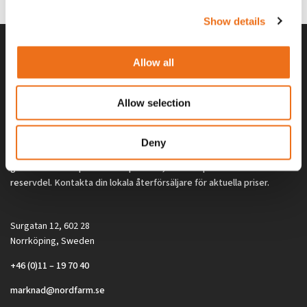
Show details
Allow all
Allow selection
Deny
Alla priser på tillbehör och tillval gäller vid köp av ny maskin. Priserna
gäller inte vid köp av enskild produkt, till exempel
reservdel. Kontakta din lokala återförsäljare för aktuella priser.
Surgatan 12, 602 28
Norrköping, Sweden
+46 (0)11 – 19 70 40
marknad@nordfarm.se