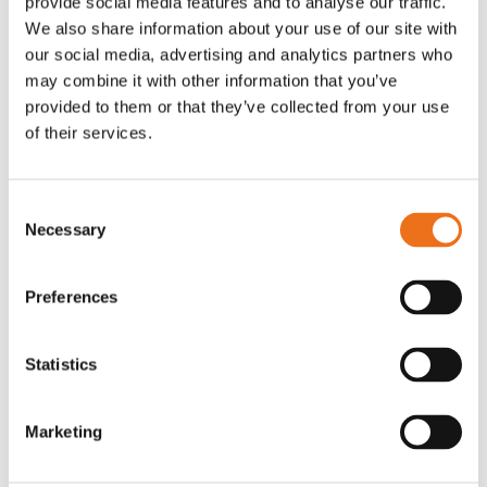
provide social media features and to analyse our traffic.
G0007
We also share information about your use of our site with
G0010
our social media, advertising and analytics partners who
90
kr
90
kr
(ex. moms)
(ex. moms)
may combine it with other information that you’ve
provided to them or that they’ve collected from your use
of their services.
Consent
Necessary
Selection
Preferences
Statistics
T-shirt grå xl med
T-shirt svart 2xl med avant-
Lägg till i varukorg
stämpellogotyp Avant
stämpellogotyp
Marketing
G0329
G0324
260
kr
260
kr
(ex. moms)
(ex. moms)