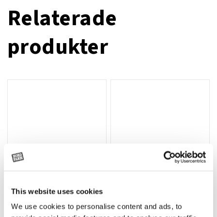
Relaterade
produkter
This website uses cookies
T-shirt Avant barn grön 92 cm
T-shirt Avant barn grön 104-110
Lägg till i varukorg
We use cookies to personalise content and ads, to
cm