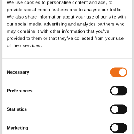
We use cookies to personalise content and ads, to
T-shirt Avant barn grön 92 cm
T-shirt Avant barn grön 104-110
provide social media features and to analyse our traffic.
Lägg till i varukorg
cm
We also share information about your use of our site with
G0007
our social media, advertising and analytics partners who
G0010
may combine it with other information that you’ve
90
kr
90
kr
(ex. moms)
(ex. moms)
provided to them or that they’ve collected from your use
of their services.
Consent
Necessary
Selection
Preferences
Statistics
T-shirt grå xl med
T-shirt svart 2xl med avant-
Lägg till i varukorg
Marketing
stämpellogotyp Avant
stämpellogotyp