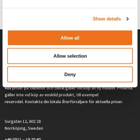
G0329
G0324
260
kr
260
kr
(ex. moms)
(ex. moms)
Show details
Allow all
Allow selection
Deny
Alla priser på tillbehör och tillval gäller vid köp av ny maskin. Priserna
gäller inte vid köp av enskild produkt, till exempel
reservdel. Kontakta din lokala återförsäljare för aktuella priser.
Surgatan 12, 602 28
Norrköping, Sweden
+46 (0)11 – 19 70 40