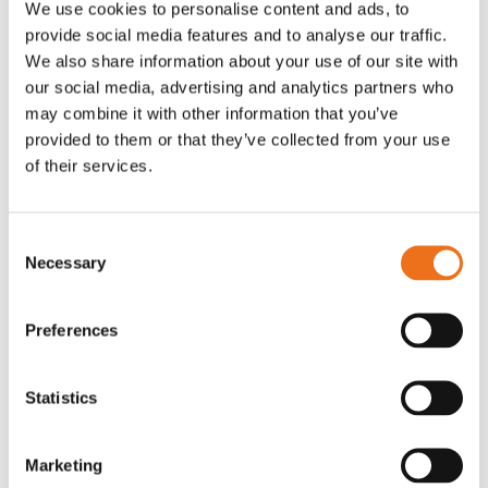
We use cookies to personalise content and ads, to
T-shirt Avant barn grön 92 cm
T-shirt Avant barn grön 104-110
provide social media features and to analyse our traffic.
Lägg till i varukorg
cm
We also share information about your use of our site with
G0007
our social media, advertising and analytics partners who
G0010
may combine it with other information that you’ve
90
kr
90
kr
(ex. moms)
(ex. moms)
provided to them or that they’ve collected from your use
of their services.
Consent
Necessary
Selection
Preferences
Statistics
T-shirt grå xl med
T-shirt svart 2xl med avant-
Lägg till i varukorg
Marketing
stämpellogotyp Avant
stämpellogotyp