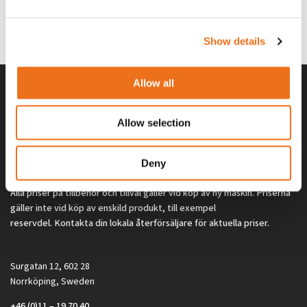
G0329
G0324
260
kr
260
kr
(ex. moms)
(ex. moms)
Show details
Allow all
Allow selection
Deny
Alla priser på tillbehör och tillval gäller vid köp av ny maskin. Priserna
gäller inte vid köp av enskild produkt, till exempel
reservdel. Kontakta din lokala återförsäljare för aktuella priser.
Surgatan 12, 602 28
Norrköping, Sweden
+46 (0)11 – 19 70 40