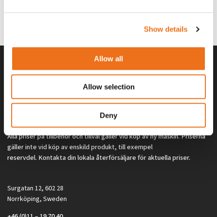
G0329
G0324
260
kr
260
kr
(ex. moms)
(ex. moms)
Show details
Allow all
Allow selection
Deny
Alla priser på tillbehör och tillval gäller vid köp av ny maskin. Priserna
gäller inte vid köp av enskild produkt, till exempel
reservdel. Kontakta din lokala återförsäljare för aktuella priser.
Surgatan 12, 602 28
Norrköping, Sweden
+46 (0)11 – 19 70 40