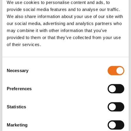
We use cookies to personalise content and ads, to
T-shirt Avant barn grön 92 cm
T-shirt Avant barn grön 104-110
provide social media features and to analyse our traffic.
Lägg till i varukorg
cm
We also share information about your use of our site with
G0007
our social media, advertising and analytics partners who
G0010
may combine it with other information that you’ve
90
kr
90
kr
(ex. moms)
(ex. moms)
provided to them or that they’ve collected from your use
of their services.
Consent
Necessary
Selection
Preferences
Statistics
T-shirt grå xl med
T-shirt svart 2xl med avant-
Lägg till i varukorg
Marketing
stämpellogotyp Avant
stämpellogotyp