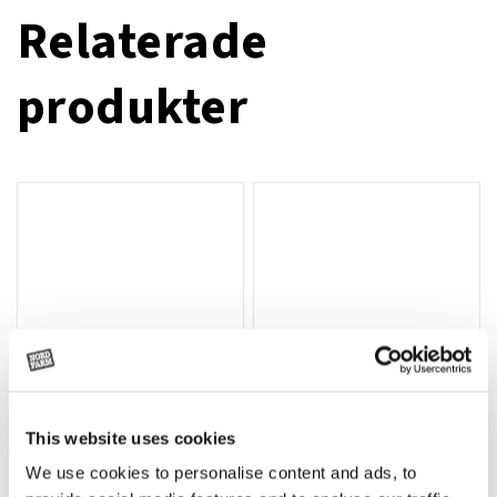
Relaterade
produkter
This website uses cookies
T-shirt Avant barn grön 92 cm
T-shirt Avant barn grön 104-110
Lägg till i varukorg
We use cookies to personalise content and ads, to
cm