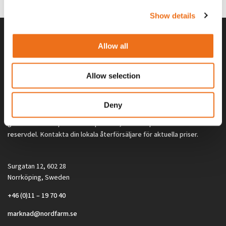
Show details
Allow all
Allow selection
Deny
Alla priser på tillbehör och tillval gäller vid köp av ny maskin. Priserna
gäller inte vid köp av enskild produkt, till exempel
reservdel. Kontakta din lokala återförsäljare för aktuella priser.
Surgatan 12, 602 28
Norrköping, Sweden
+46 (0)11 – 19 70 40
marknad@nordfarm.se