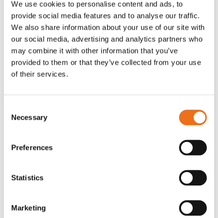
We use cookies to personalise content and ads, to
T-shirt Avant barn grön 92 cm
T-shirt Avant barn grön 104-110
provide social media features and to analyse our traffic.
Lägg till i varukorg
cm
We also share information about your use of our site with
G0007
our social media, advertising and analytics partners who
G0010
may combine it with other information that you’ve
90
kr
90
kr
(ex. moms)
(ex. moms)
provided to them or that they’ve collected from your use
of their services.
Consent
Necessary
Selection
Preferences
Statistics
T-shirt grå xl med
T-shirt svart 2xl med avant-
Lägg till i varukorg
Marketing
stämpellogotyp Avant
stämpellogotyp