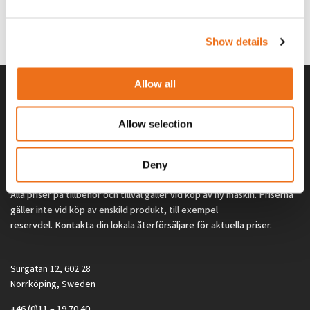
G0329
G0324
260
kr
260
kr
(ex. moms)
(ex. moms)
Show details
Allow all
Allow selection
Deny
Alla priser på tillbehör och tillval gäller vid köp av ny maskin. Priserna
gäller inte vid köp av enskild produkt, till exempel
reservdel. Kontakta din lokala återförsäljare för aktuella priser.
Surgatan 12, 602 28
Norrköping, Sweden
+46 (0)11 – 19 70 40