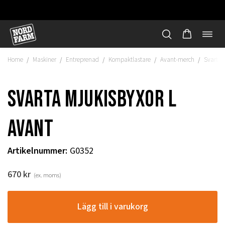
Öppn
Hoppa
navi
till
Home
Maskiner
Entreprenad
Kompaktlastare
Avant-merch
Svarta 
/
/
/
/
/
innehåll
Svarta mjukisbyxor L
Avant
Artikelnummer
:
G0352
670
kr
(ex. moms)
"
Lägg till i varukorg