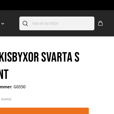
D
Toggle
"SLIRSKYDD"
menu
"
kisbyxor svarta s
nt
ummer
:
G0350
. moms)