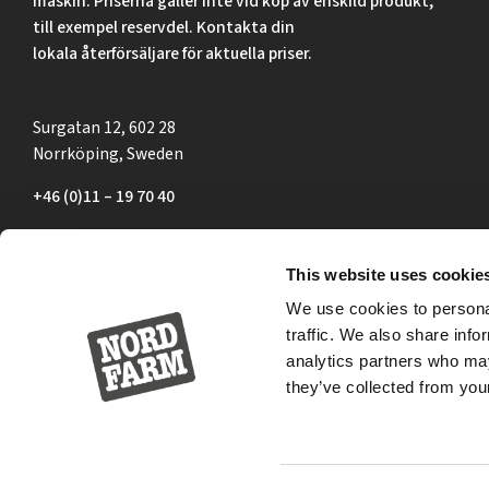
maskin. Priserna gäller inte vid köp av enskild produkt,
till exempel reservdel. Kontakta din
lokala återförsäljare för aktuella priser.
Surgatan 12, 602 28
Norrköping, Sweden
+46 (0)11 – 19 70 40
marknad@nordfarm.se
This website uses cookie
We use cookies to personal
traffic. We also share info
analytics partners who may
they’ve collected from your