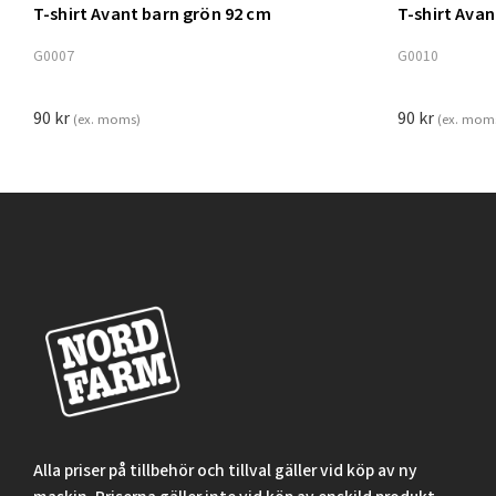
T-shirt Avant barn grön 92 cm
T-shirt Ava
Lägg t
G0007
G0010
90
kr
90
kr
(ex. moms)
(ex. mom
Alla priser på tillbehör och tillval gäller vid köp av ny