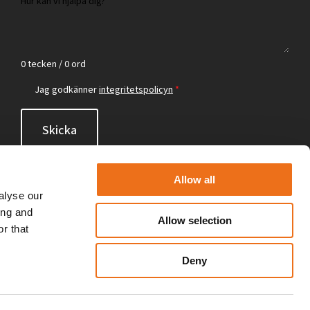
0 tecken / 0 ord
Jag godkänner
integritetspolicyn
*
Skicka
Allow all
alyse our
ing and
Allow selection
r that
Deny