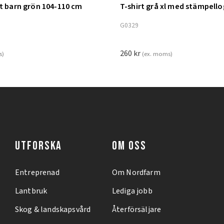
nt barn grön 104-110 cm
T-shirt grå xl med stämpell
ill i varukorg
Lägg till i varukorg
G0329
260
kr
s)
(ex. moms)
UTFORSKA
OM OSS
Entreprenad
Om Nordfarm
Lantbruk
Lediga jobb
Skog & landskapsvård
Återförsäljare