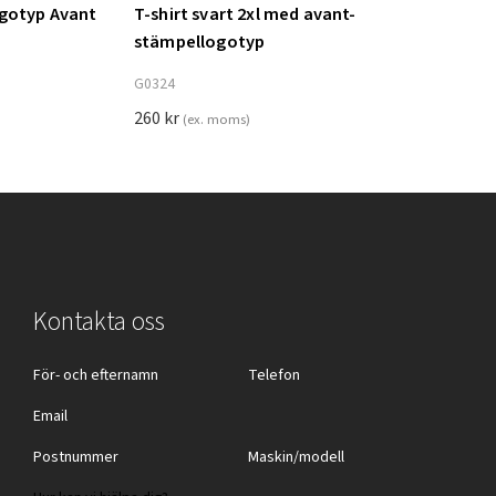
ogotyp Avant
T-shirt svart 2xl med avant-
Lägg till i varukorg
stämpellogotyp
G0324
260
kr
(ex. moms)
Kontakta oss