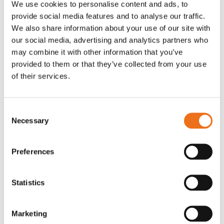
We use cookies to personalise content and ads, to
T-shirt Avant barn grön 92 cm
T-shirt Avant barn grön 104-110
provide social media features and to analyse our traffic.
Lägg till i varukorg
cm
We also share information about your use of our site with
G0007
our social media, advertising and analytics partners who
G0010
may combine it with other information that you’ve
90
kr
90
kr
(ex. moms)
(ex. moms)
provided to them or that they’ve collected from your use
of their services.
Consent
Necessary
Selection
Preferences
Statistics
T-shirt grå xl med
T-shirt svart 2xl med avant-
Lägg till i varukorg
Marketing
stämpellogotyp Avant
stämpellogotyp