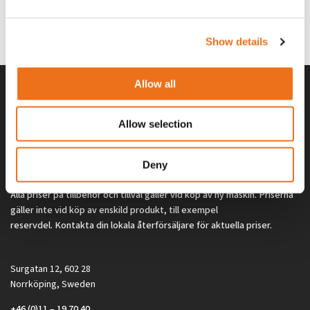
G0329
G0324
260
kr
260
kr
(ex. moms)
(ex. moms)
Show details
Allow all
Allow selection
Deny
Alla priser på tillbehör och tillval gäller vid köp av ny maskin. Priserna
gäller inte vid köp av enskild produkt, till exempel
reservdel. Kontakta din lokala återförsäljare för aktuella priser.
Surgatan 12, 602 28
Norrköping, Sweden
+46 (0)11 – 19 70 40