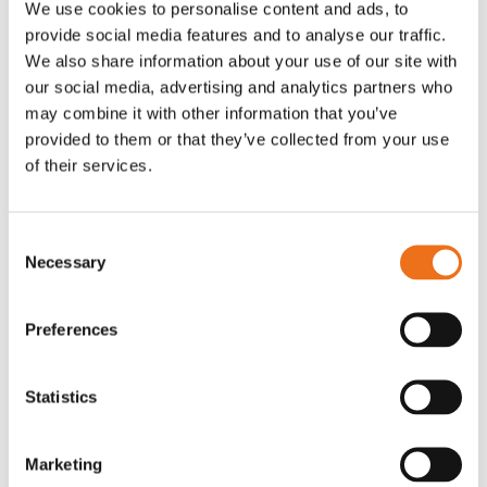
We use cookies to personalise content and ads, to
T-shirt Avant barn grön 92 cm
T-shirt Avant barn grön 104-110
provide social media features and to analyse our traffic.
Lägg till i varukorg
cm
We also share information about your use of our site with
G0007
our social media, advertising and analytics partners who
G0010
may combine it with other information that you’ve
90
kr
90
kr
(ex. moms)
(ex. moms)
provided to them or that they’ve collected from your use
of their services.
Consent
Necessary
Selection
Preferences
Statistics
T-shirt grå xl med
T-shirt svart 2xl med avant-
Lägg till i varukorg
Marketing
stämpellogotyp Avant
stämpellogotyp