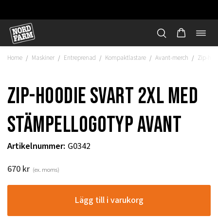
Öppn
Hoppa
navi
till
Home
Maskiner
Entreprenad
Kompaktlastare
Avant-merch
Zip-hoo
/
/
/
/
/
innehåll
Zip-hoodie svart 2xl med
stämpellogotyp Avant
Artikelnummer
:
G0342
670
kr
(ex. moms)
"
Lägg till i varukorg