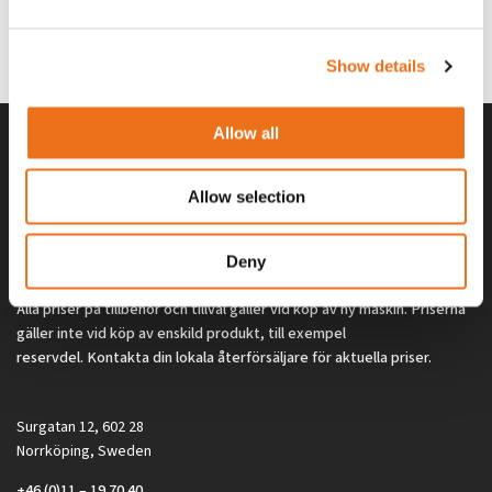
G0329
G0324
260
kr
260
kr
(ex. moms)
(ex. moms)
Show details
Allow all
Allow selection
Deny
Alla priser på tillbehör och tillval gäller vid köp av ny maskin. Priserna
gäller inte vid köp av enskild produkt, till exempel
reservdel. Kontakta din lokala återförsäljare för aktuella priser.
Surgatan 12, 602 28
Norrköping, Sweden
+46 (0)11 – 19 70 40