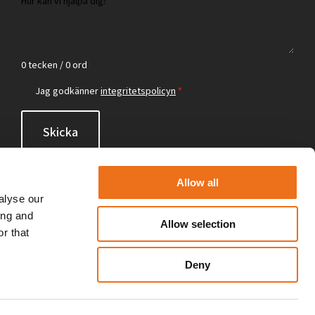
0 tecken / 0 ord
Jag godkänner
integritetspolicyn
*
Skicka
Allow all
alyse our
ing and
Allow selection
r that
Deny