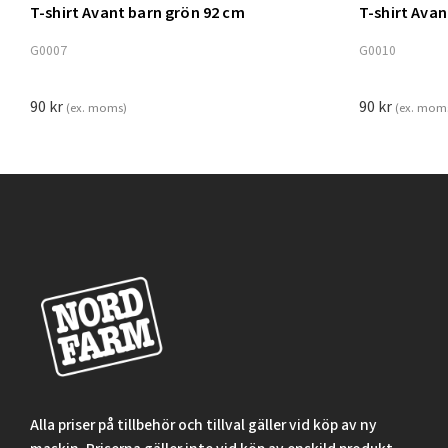
T-shirt Avant barn grön 92 cm
T-shirt Ava
Lägg t
G0007
G0010
90
kr
90
kr
(ex. moms)
(ex. mom
Alla priser på tillbehör och tillval gäller vid köp av ny