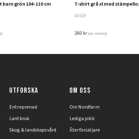
nt barn grön 104-110 cm
T-shirt grå xl med stämpell
ill i varukorg
Lägg till i varukorg
G0329
260
kr
s)
(ex. moms)
UTFORSKA
OM OSS
Entreprenad
Om Nordfarm
Lantbruk
Lediga jobb
Skog & landskapsvård
Återförsäljare