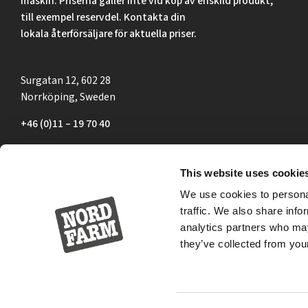
maskin. Priserna gäller inte vid köp av enskild produkt,
till exempel reservdel. Kontakta din
lokala återförsäljare för aktuella priser.
Surgatan 12, 602 28
Norrköping, Sweden
+46 (0)11 – 19 70 40
marknad@nordfarm.se
This website uses cookie
We use cookies to personal
traffic. We also share info
analytics partners who may
they’ve collected from your