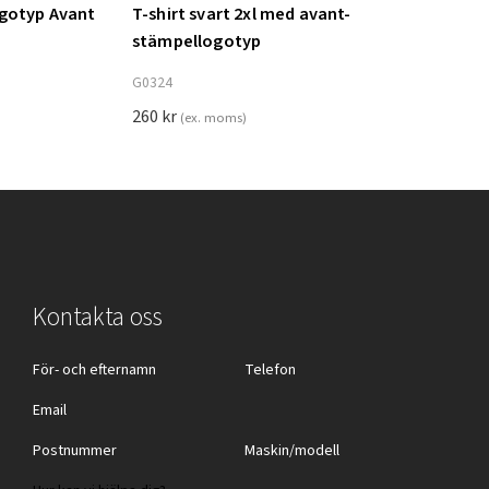
ogotyp Avant
T-shirt svart 2xl med avant-
Lägg till i varukorg
stämpellogotyp
G0324
260
kr
(ex. moms)
Kontakta oss