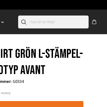
D
Toggle
"SLIRSKYDD"
menu
"
hirt grön l-stämpel-
otyp Avant
ummer
:
G0334
. moms)