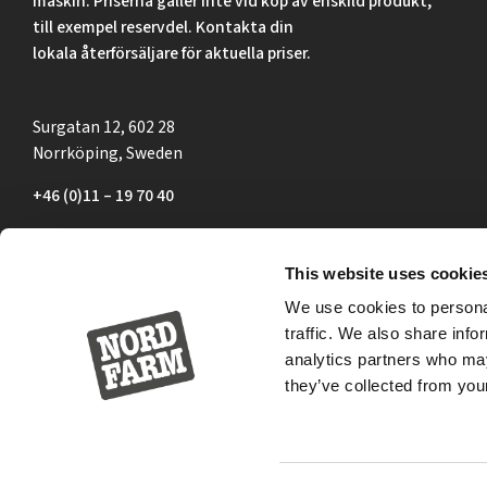
maskin. Priserna gäller inte vid köp av enskild produkt,
till exempel reservdel. Kontakta din
lokala återförsäljare för aktuella priser.
Surgatan 12, 602 28
Norrköping, Sweden
+46 (0)11 – 19 70 40
marknad@nordfarm.se
This website uses cookie
We use cookies to personal
traffic. We also share info
analytics partners who may
they’ve collected from your