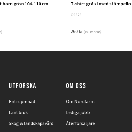
nt barn grön 104-110 cm
T-shirt grå xl med stämpell
ill i varukorg
Lägg till i varukorg
G0329
260
kr
s)
(ex. moms)
UTFORSKA
OM OSS
Entreprenad
Om Nordfarm
Lantbruk
Lediga jobb
Skog & landskapsvård
Återförsäljare