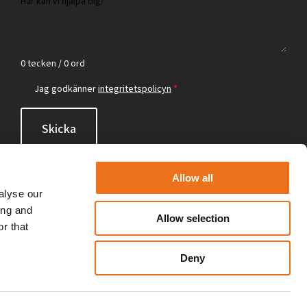
0 tecken / 0 ord
Jag godkänner
integritetspolicyn
*
Skicka
Allow all
alyse our
ing and
Allow selection
r that
Deny