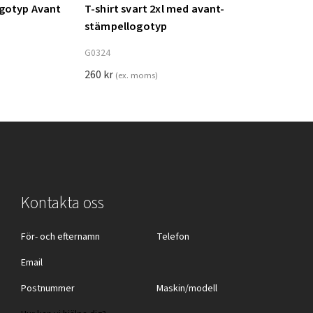
ogotyp Avant
T-shirt svart 2xl med avant-
Lägg till i varukorg
stämpellogotyp
G0324
260
kr
(ex. moms)
Kontakta oss