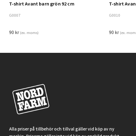
T-shirt Avant barn grön 92 cm
T-shirt Ava
Lägg t
G0007
G0010
90
kr
90
kr
(ex. moms)
(ex. mom
Alla priser på tillbehör och tillval gäller vid köp av ny