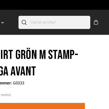
D
Toggle
"SLIRSKYDD"
menu
"
hirt grön m stamp-
ga Avant
ummer
:
G0333
. moms)