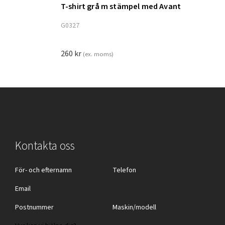
T-shirt grå m stämpel med Avant
Lägg till i varukorg
G0327
260
kr
(ex. moms)
Kontakta oss