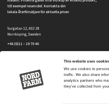
maskin. Priserna gäller inte vid köp av enskild produkt,
till exempel reservdel. Kontakta din
lokala återförsäljare för aktuella priser.
Surgatan 12, 602 28
Norrköping, Sweden
+46 (0)11 – 19 70 40
marknad@nordfarm.se
This website uses cookie
We use cookies to personal
traffic. We also share info
analytics partners who may
they’ve collected from your