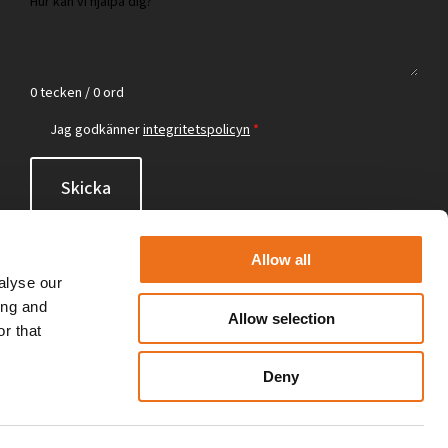
0 tecken / 0 ord
Jag godkänner
integritetspolicyn
*
Skicka
Allow all
alyse our
ing and
Allow selection
r that
Deny