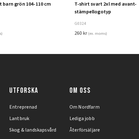
nt barn grön 104-110 cm
T-shirt svart 2xl med avant-
ill i varukorg
Lägg till i varukorg
stämpellogotyp
G0324
260
kr
s)
(ex. moms)
UTFORSKA
OM OSS
Entreprenad
Om Nordfarm
Lantbruk
Lediga jobb
Skog & landskapsvård
Återförsäljare