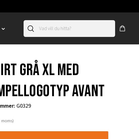
D
Toggle
"SLIRSKYDD"
menu
"
hirt grå xl med
mpellogotyp Avant
ummer
:
G0329
. moms)