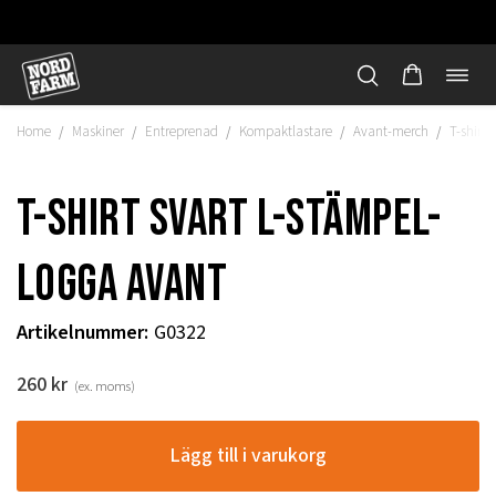
Öppn
Hoppa
navi
till
Home
Maskiner
Entreprenad
Kompaktlastare
Avant-merch
T-shirt 
/
/
/
/
/
innehåll
T-shirt svart l-stämpel-
logga Avant
Artikelnummer
:
G0322
260
kr
(ex. moms)
"
Lägg till i varukorg