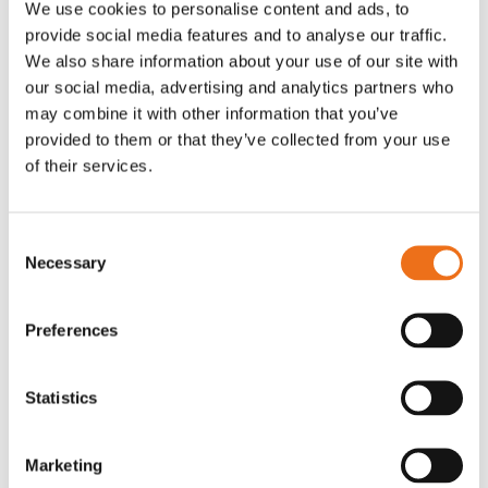
We use cookies to personalise content and ads, to
T-shirt Avant barn grön 92 cm
T-shirt Avant barn grön 104-110
provide social media features and to analyse our traffic.
Lägg till i varukorg
cm
We also share information about your use of our site with
G0007
our social media, advertising and analytics partners who
G0010
may combine it with other information that you’ve
90
kr
90
kr
(ex. moms)
(ex. moms)
provided to them or that they’ve collected from your use
of their services.
Consent
Necessary
Selection
Preferences
Statistics
T-shirt grå xl med
T-shirt svart 2xl med avant-
Lägg till i varukorg
Marketing
stämpellogotyp Avant
stämpellogotyp