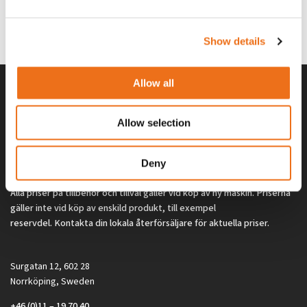
G0329
G0324
260
kr
260
kr
(ex. moms)
(ex. moms)
Show details
Allow all
Allow selection
Deny
Alla priser på tillbehör och tillval gäller vid köp av ny maskin. Priserna
gäller inte vid köp av enskild produkt, till exempel
reservdel. Kontakta din lokala återförsäljare för aktuella priser.
Surgatan 12, 602 28
Norrköping, Sweden
+46 (0)11 – 19 70 40