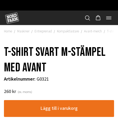
Öppn
Hoppa
navi
till
Home
Maskiner
Entreprenad
Kompaktlastare
Avant-merch
T-shirt
/
/
/
/
/
innehåll
T-shirt svart m-stämpel
med Avant
Artikelnummer
:
G0321
260
kr
(ex. moms)
"
Lägg till i varukorg