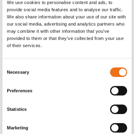
We use cookies to personalise content and ads, to
T-shirt Avant barn grön 92 cm
T-shirt Avant barn grön 104-110
provide social media features and to analyse our traffic.
Lägg till i varukorg
cm
We also share information about your use of our site with
G0007
our social media, advertising and analytics partners who
G0010
may combine it with other information that you’ve
90
kr
90
kr
(ex. moms)
(ex. moms)
provided to them or that they’ve collected from your use
of their services.
Consent
Necessary
Selection
Preferences
Statistics
T-shirt grå xl med
T-shirt svart 2xl med avant-
Lägg till i varukorg
Marketing
stämpellogotyp Avant
stämpellogotyp