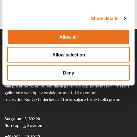
G0329
G0324
260
kr
260
kr
(ex. moms)
(ex. moms)
Show details
Allow all
Allow selection
Deny
Alla priser på tillbehör och tillval gäller vid köp av ny maskin. Priserna
gäller inte vid köp av enskild produkt, till exempel
reservdel. Kontakta din lokala återförsäljare för aktuella priser.
Surgatan 12, 602 28
Norrköping, Sweden
+46 (0)11 – 19 70 40