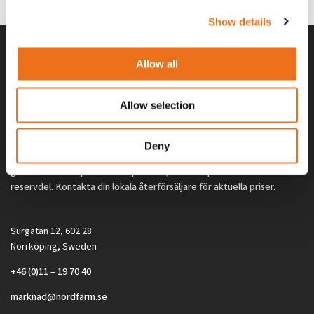
Show details
Allow all
Allow selection
Deny
Alla priser på tillbehör och tillval gäller vid köp av ny maskin. Priserna
gäller inte vid köp av enskild produkt, till exempel
reservdel. Kontakta din lokala återförsäljare för aktuella priser.
Surgatan 12, 602 28
Norrköping, Sweden
+46 (0)11 – 19 70 40
marknad@nordfarm.se