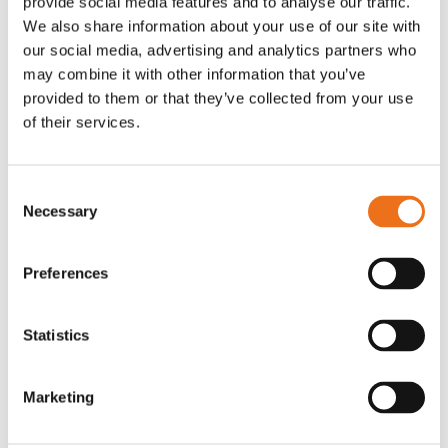
provide social media features and to analyse our traffic.
G0007
We also share information about your use of our site with
G0010
our social media, advertising and analytics partners who
90
kr
90
kr
(ex. moms)
(ex. moms)
may combine it with other information that you’ve
provided to them or that they’ve collected from your use
of their services.
Consent
Necessary
Selection
Preferences
Statistics
T-shirt grå xl med
T-shirt svart 2xl med avant-
Lägg till i varukorg
stämpellogotyp Avant
stämpellogotyp
Marketing
G0329
G0324
260
kr
260
kr
(ex. moms)
(ex. moms)