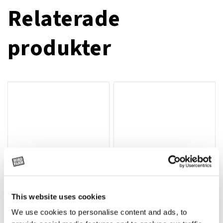
Relaterade
produkter
This website uses cookies
T-shirt Avant barn grön 92 cm
T-shirt Avant barn grön 104-110
Lägg till i varukorg
We use cookies to personalise content and ads, to
cm