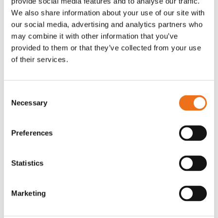
provide social media features and to analyse our traffic.
G0007
We also share information about your use of our site with
G0010
our social media, advertising and analytics partners who
90
kr
90
kr
(ex. moms)
(ex. moms)
may combine it with other information that you’ve
provided to them or that they’ve collected from your use
of their services.
Consent
Necessary
Selection
Preferences
Statistics
T-shirt grå xl med
T-shirt svart 2xl med avant-
Lägg till i varukorg
stämpellogotyp Avant
stämpellogotyp
Marketing
G0329
G0324
260
kr
260
kr
(ex. moms)
(ex. moms)