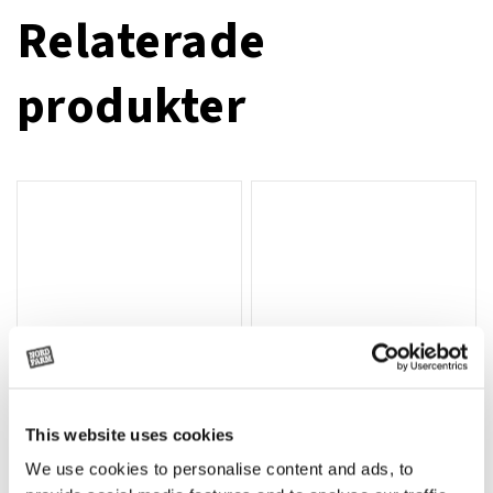
Relaterade
produkter
This website uses cookies
T-shirt Avant barn grön 92 cm
T-shirt Avant barn grön 104-110
Lägg till i varukorg
We use cookies to personalise content and ads, to
cm