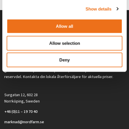
Show details
Allow all
Allow selection
Deny
Alla priser på tillbehör och tillval gäller vid köp av ny maskin. Priserna
gäller inte vid köp av enskild produkt, till exempel
reservdel. Kontakta din lokala återförsäljare för aktuella priser.
Surgatan 12, 602 28
Norrköping, Sweden
+46 (0)11 – 19 70 40
marknad@nordfarm.se