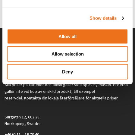
G0329
G0324
260
kr
260
kr
(ex. moms)
(ex. moms)
Show details
Allow all
Allow selection
Deny
Alla priser på tillbehör och tillval gäller vid köp av ny maskin. Priserna
gäller inte vid köp av enskild produkt, till exempel
reservdel. Kontakta din lokala återförsäljare för aktuella priser.
Surgatan 12, 602 28
Norrköping, Sweden
+46 (0)11 – 19 70 40