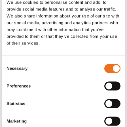
We use cookies to personalise content and ads, to
T-shirt Avant barn grön 92 cm
T-shirt Avant barn grön 104-110
provide social media features and to analyse our traffic.
Lägg till i varukorg
cm
We also share information about your use of our site with
G0007
our social media, advertising and analytics partners who
G0010
may combine it with other information that you’ve
90
kr
90
kr
(ex. moms)
(ex. moms)
provided to them or that they’ve collected from your use
of their services.
Consent
Necessary
Selection
Preferences
Statistics
T-shirt grå xl med
T-shirt svart 2xl med avant-
Lägg till i varukorg
Marketing
stämpellogotyp Avant
stämpellogotyp