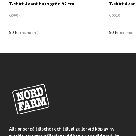
T-shirt Avant barn grön 92 cm
T-shirt Ava
Lägg t
G0007
G0010
90
kr
90
kr
(ex. moms)
(ex. mom
Alla priser på tillbehör och tillval gäller vid köp av ny