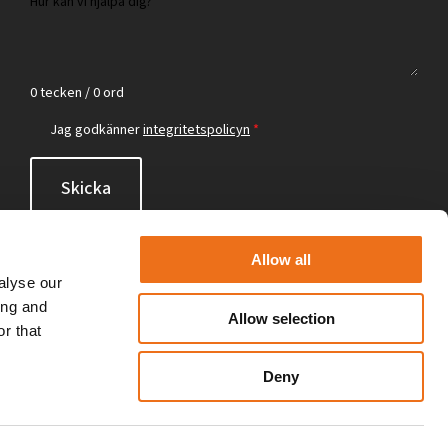
0 tecken / 0 ord
Jag godkänner
integritetspolicyn
*
Skicka
Allow all
alyse our
ing and
Allow selection
r that
Deny