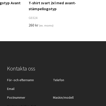
ogotyp Avant
T-shirt svart 2xl med avant-
Lägg till i varukorg
stämpellogotyp
G0324
260
kr
(ex. moms)
Kontakta oss