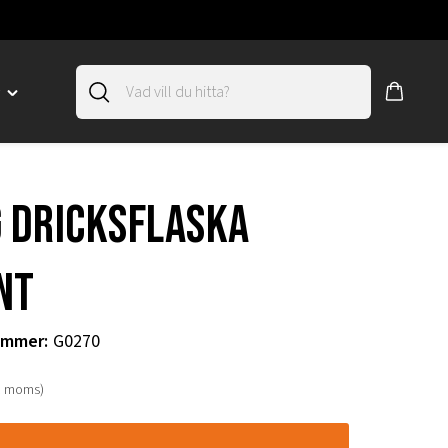
D
Toggle
"SLIRSKYDD"
menu
"
g dricksflaska
nt
ummer
:
G0270
. moms)