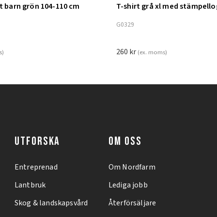
nt barn grön 104-110 cm
T-shirt grå xl med stämpell
ill i varukorg
Lägg till i varukorg
G0329
260
kr
s)
(ex. moms)
UTFORSKA
OM OSS
Entreprenad
Om Nordfarm
Lantbruk
Lediga jobb
Skog & landskapsvård
Återförsäljare