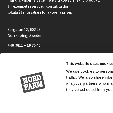
maskin. Priserna gäller inte vid köp av enskild produkt,
till exempel reservdel. Kontakta din
lokala återförsäljare för aktuella priser.
Surgatan 12, 602 28
Norrköping, Sweden
+46 (0)11 – 19 70 40
marknad@nordfarm.se
This website uses cookie
We use cookies to personal
traffic. We also share info
analytics partners who may
they’ve collected from your