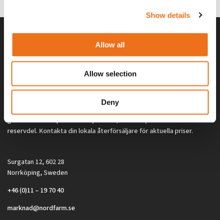
Show details
Allow all
Allow selection
Deny
Alla priser på tillbehör och tillval gäller vid köp av ny maskin. Priserna
gäller inte vid köp av enskild produkt, till exempel
reservdel. Kontakta din lokala återförsäljare för aktuella priser.
Surgatan 12, 602 28
Norrköping, Sweden
+46 (0)11 – 19 70 40
marknad@nordfarm.se