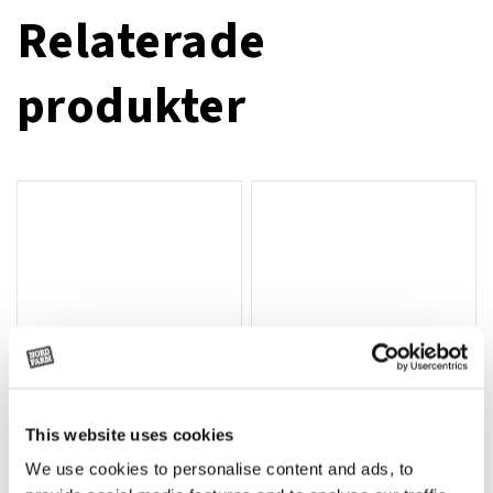
Relaterade
produkter
This website uses cookies
T-shirt Avant barn grön 92 cm
T-shirt Avant barn grön 104-110
Lägg till i varukorg
We use cookies to personalise content and ads, to
cm