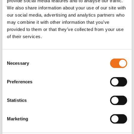
provide social media features and to analyse our traffic.
G0007
We also share information about your use of our site with
G0010
our social media, advertising and analytics partners who
90
kr
90
kr
(ex. moms)
(ex. moms)
may combine it with other information that you’ve
provided to them or that they’ve collected from your use
of their services.
Consent
Necessary
Selection
Preferences
Statistics
T-shirt grå xl med
T-shirt svart 2xl med avant-
Lägg till i varukorg
stämpellogotyp Avant
stämpellogotyp
Marketing
G0329
G0324
260
kr
260
kr
(ex. moms)
(ex. moms)