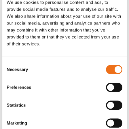
We use cookies to personalise content and ads, to
T-shirt Avant barn grön 92 cm
T-shirt Avant barn grön 104-110
provide social media features and to analyse our traffic.
Lägg till i varukorg
cm
We also share information about your use of our site with
G0007
our social media, advertising and analytics partners who
G0010
may combine it with other information that you’ve
90
kr
90
kr
(ex. moms)
(ex. moms)
provided to them or that they’ve collected from your use
of their services.
Consent
Necessary
Selection
Preferences
Statistics
T-shirt grå xl med
T-shirt svart 2xl med avant-
Lägg till i varukorg
Marketing
stämpellogotyp Avant
stämpellogotyp