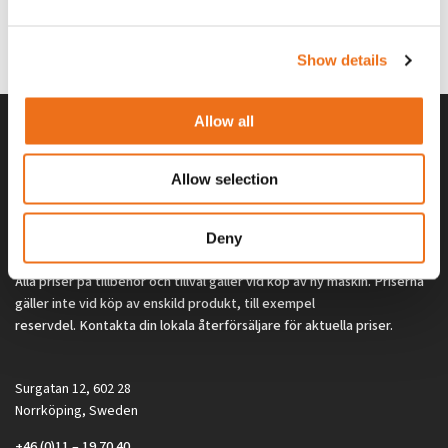
G0329
G0324
260
kr
260
kr
(ex. moms)
(ex. moms)
Show details
Allow all
Allow selection
Deny
Alla priser på tillbehör och tillval gäller vid köp av ny maskin. Priserna
gäller inte vid köp av enskild produkt, till exempel
reservdel. Kontakta din lokala återförsäljare för aktuella priser.
Surgatan 12, 602 28
Norrköping, Sweden
+46 (0)11 – 19 70 40