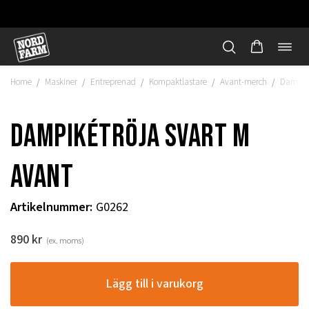
Öppn
Hoppa
navi
till
Home
Maskiner
Entreprenad
Kompaktlastare
Avant-merch
Dampiké
/
/
/
/
/
innehåll
Dampikétröja svart m
Avant
Artikelnummer
:
G0262
890
kr
(ex. moms)
"
Lägg till i varukorg