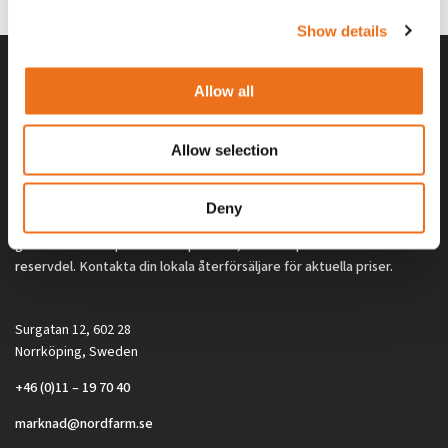
Show details
Allow all
Allow selection
Deny
Alla priser på tillbehör och tillval gäller vid köp av ny maskin. Priserna
gäller inte vid köp av enskild produkt, till exempel
reservdel. Kontakta din lokala återförsäljare för aktuella priser.
Surgatan 12, 602 28
Norrköping, Sweden
+46 (0)11 – 19 70 40
marknad@nordfarm.se