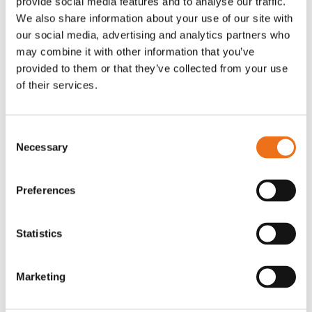
provide social media features and to analyse our traffic.
G0007
We also share information about your use of our site with
G0010
our social media, advertising and analytics partners who
90
kr
90
kr
(ex. moms)
(ex. moms)
may combine it with other information that you’ve
provided to them or that they’ve collected from your use
of their services.
Consent
Necessary
Selection
Preferences
Statistics
T-shirt grå xl med
T-shirt svart 2xl med avant-
Lägg till i varukorg
stämpellogotyp Avant
stämpellogotyp
Marketing
G0329
G0324
260
kr
260
kr
(ex. moms)
(ex. moms)