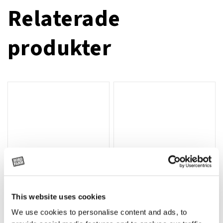
Relaterade
produkter
This website uses cookies
T-shirt Avant barn grön 92 cm
T-shirt Avant barn grön 104-110
Lägg till i varukorg
We use cookies to personalise content and ads, to
cm