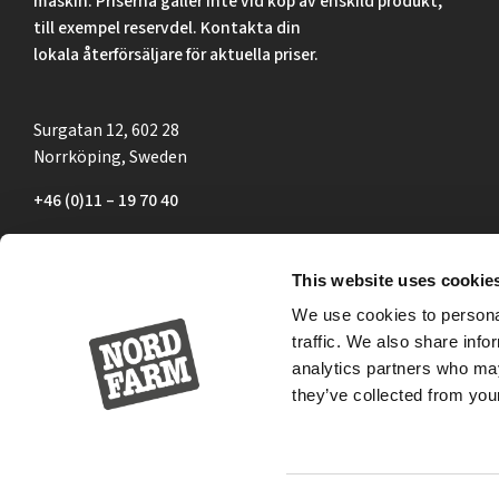
maskin. Priserna gäller inte vid köp av enskild produkt,
till exempel reservdel. Kontakta din
lokala återförsäljare för aktuella priser.
Surgatan 12, 602 28
Norrköping, Sweden
+46 (0)11 – 19 70 40
marknad@nordfarm.se
This website uses cookie
We use cookies to personal
traffic. We also share info
analytics partners who may
they’ve collected from your