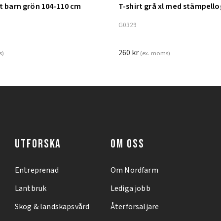
nt barn grön 104-110 cm
T-shirt grå xl med stämpell
ill i varukorg
Lägg till i varukorg
G0329
260
kr
s)
(ex. moms)
UTFORSKA
OM OSS
Entreprenad
Om Nordfarm
Lantbruk
Lediga jobb
Skog & landskapsvård
Återförsäljare