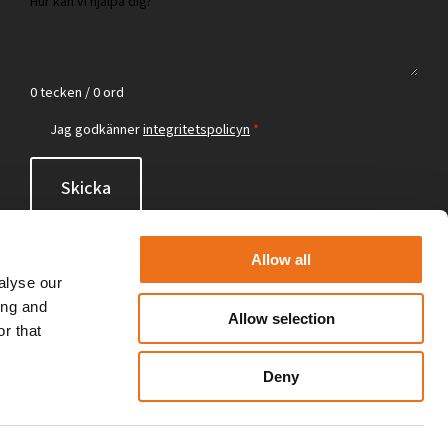
0 tecken / 0 ord
Jag godkänner
integritetspolicyn
*
Skicka
Allow all
alyse our
ing and
Allow selection
r that
Deny