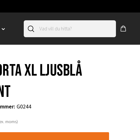
D
Toggle
"SLIRSKYDD"
menu
"
orta XL ljusblå
nt
ummer
:
G0244
(ex. moms)