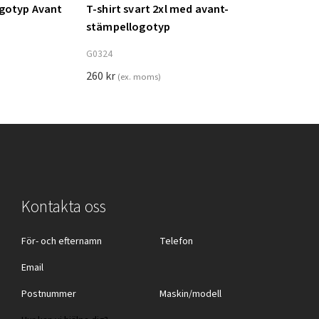
ogotyp Avant
T-shirt svart 2xl med avant-
Lägg till i varukorg
stämpellogotyp
G0324
260
kr
(ex. moms)
Kontakta oss