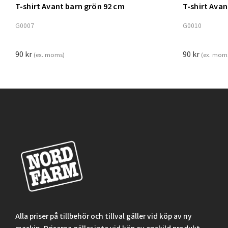
T-shirt Avant barn grön 92 cm
T-shirt Ava
Lägg t
G0007
G0010
90
kr
90
kr
(ex. moms)
(ex. mom
Alla priser på tillbehör och tillval gäller vid köp av ny