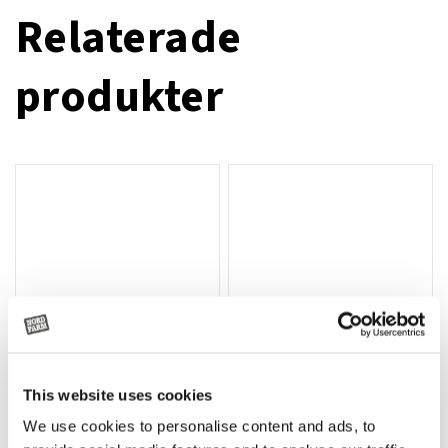
Relaterade
produkter
This website uses cookies
T-shirt Avant barn grön 92 cm
T-shirt Avant barn grön 104-110
Lägg till i varukorg
We use cookies to personalise content and ads, to
cm