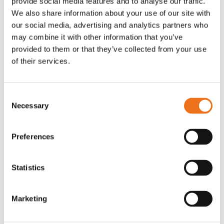
provide social media features and to analyse our traffic.
G0007
We also share information about your use of our site with
G0010
our social media, advertising and analytics partners who
90
kr
90
kr
(ex. moms)
(ex. moms)
may combine it with other information that you’ve
provided to them or that they’ve collected from your use
of their services.
Consent
Necessary
Selection
Preferences
Statistics
T-shirt grå xl med
T-shirt svart 2xl med avant-
Lägg till i varukorg
stämpellogotyp Avant
stämpellogotyp
Marketing
G0329
G0324
260
kr
260
kr
(ex. moms)
(ex. moms)