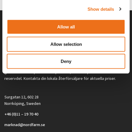
Show details
Allow all
Allow selection
Deny
Alla priser på tillbehör och tillval gäller vid köp av ny maskin. Priserna
gäller inte vid köp av enskild produkt, till exempel
reservdel. Kontakta din lokala återförsäljare för aktuella priser.
Surgatan 12, 602 28
Norrköping, Sweden
+46 (0)11 – 19 70 40
marknad@nordfarm.se