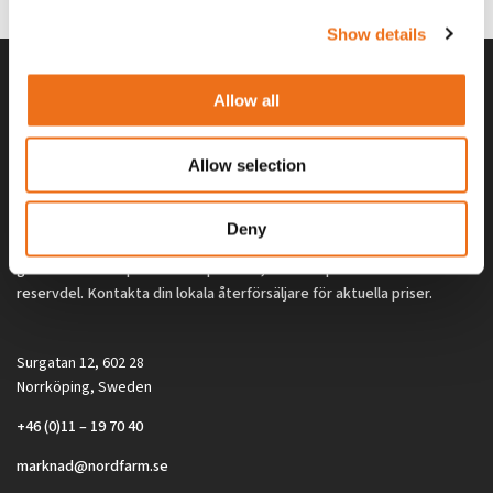
Show details
Allow all
Allow selection
Deny
Alla priser på tillbehör och tillval gäller vid köp av ny maskin. Priserna
gäller inte vid köp av enskild produkt, till exempel
reservdel. Kontakta din lokala återförsäljare för aktuella priser.
Surgatan 12, 602 28
Norrköping, Sweden
+46 (0)11 – 19 70 40
marknad@nordfarm.se