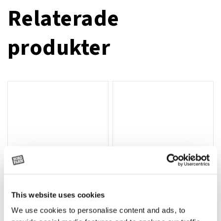
Relaterade
produkter
This website uses cookies
T-shirt Avant barn grön 92 cm
T-shirt Avant barn grön 104-110
Lägg till i varukorg
We use cookies to personalise content and ads, to
cm