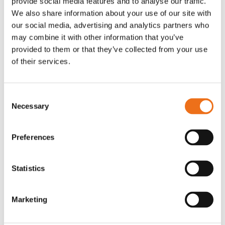
provide social media features and to analyse our traffic.
G0007
We also share information about your use of our site with
G0010
our social media, advertising and analytics partners who
90
kr
90
kr
(ex. moms)
(ex. moms)
may combine it with other information that you’ve
provided to them or that they’ve collected from your use
of their services.
Consent
Necessary
Selection
Preferences
Statistics
T-shirt grå xl med
T-shirt svart 2xl med avant-
Lägg till i varukorg
stämpellogotyp Avant
stämpellogotyp
Marketing
G0329
G0324
260
kr
260
kr
(ex. moms)
(ex. moms)