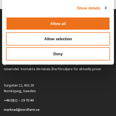
Show details
Allow all
Allow selection
Deny
Alla priser på tillbehör och tillval gäller vid köp av ny maskin. Priserna
gäller inte vid köp av enskild produkt, till exempel
reservdel. Kontakta din lokala återförsäljare för aktuella priser.
Surgatan 12, 602 28
Norrköping, Sweden
+46 (0)11 – 19 70 40
marknad@nordfarm.se