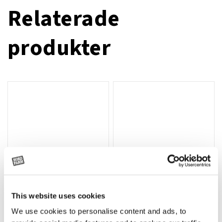
Relaterade
produkter
This website uses cookies
T-shirt Avant barn grön 92 cm
T-shirt Avant barn grön 104-110
Lägg till i varukorg
We use cookies to personalise content and ads, to
cm