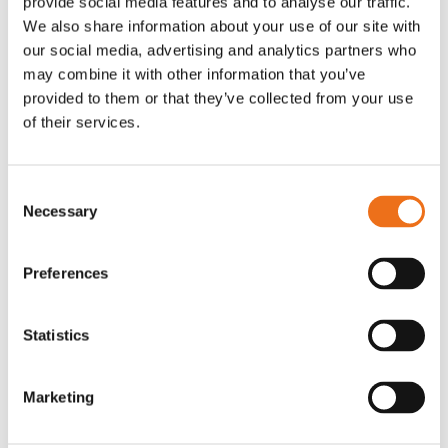
provide social media features and to analyse our traffic.
G0007
We also share information about your use of our site with
G0010
our social media, advertising and analytics partners who
90
kr
90
kr
(ex. moms)
(ex. moms)
may combine it with other information that you’ve
provided to them or that they’ve collected from your use
of their services.
Consent
Necessary
Selection
Preferences
Statistics
T-shirt grå xl med
T-shirt svart 2xl med avant-
Lägg till i varukorg
stämpellogotyp Avant
stämpellogotyp
Marketing
G0329
G0324
260
kr
260
kr
(ex. moms)
(ex. moms)