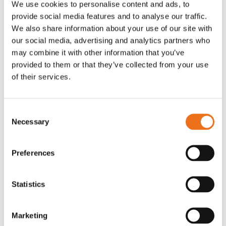
We use cookies to personalise content and ads, to
T-shirt Avant barn grön 92 cm
T-shirt Avant barn grön 104-110
provide social media features and to analyse our traffic.
Lägg till i varukorg
cm
We also share information about your use of our site with
G0007
our social media, advertising and analytics partners who
G0010
may combine it with other information that you’ve
90
kr
90
kr
(ex. moms)
(ex. moms)
provided to them or that they’ve collected from your use
of their services.
Consent
Necessary
Selection
Preferences
Statistics
T-shirt grå xl med
T-shirt svart 2xl med avant-
Lägg till i varukorg
Marketing
stämpellogotyp Avant
stämpellogotyp