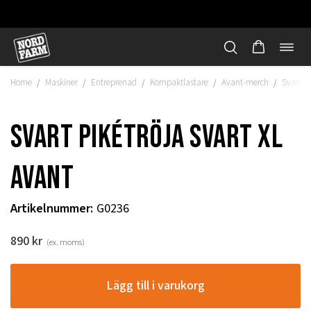
Öppn
Hoppa
navi
till
Home
Maskiner
Entreprenad
Kompaktlastare
Avant-merch
Svart pi
/
/
/
/
/
innehåll
Svart pikétröja svart xl
Avant
Artikelnummer
:
G0236
890
kr
(ex. moms)
"
Lägg till i varukorg