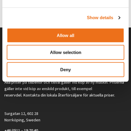
G0329
G0324
260
kr
260
kr
(ex. moms)
(ex. moms)
Show details
Allow all
Allow selection
Deny
Alla priser på tillbehör och tillval gäller vid köp av ny maskin. Priserna
gäller inte vid köp av enskild produkt, till exempel
reservdel. Kontakta din lokala återförsäljare för aktuella priser.
Surgatan 12, 602 28
Norrköping, Sweden
+46 (0)11 – 19 70 40