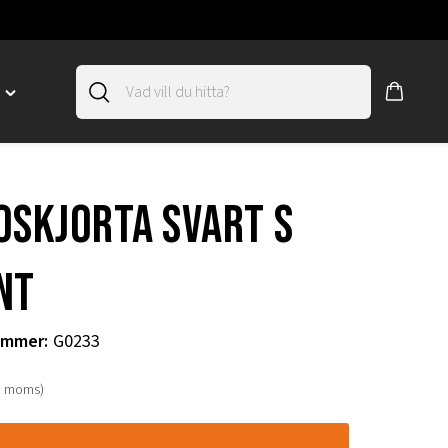
D
Toggle
"SLIRSKYDD"
menu
"
oskjorta svart s
nt
ummer
:
G0233
. moms)