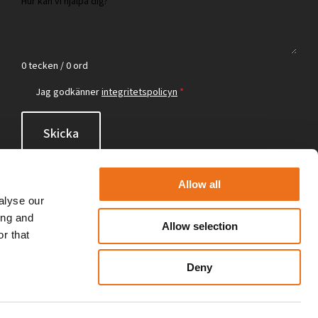
0 tecken / 0 ord
Jag godkänner
integritetspolicyn
*
Skicka
Allow all
alyse our
ing and
Allow selection
r that
Deny