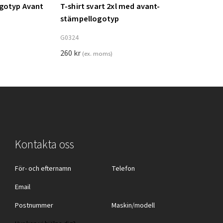
ogotyp Avant
T-shirt svart 2xl med avant-
Lägg till i varukorg
stämpellogotyp
G0324
260
kr
(ex. moms)
Kontakta oss