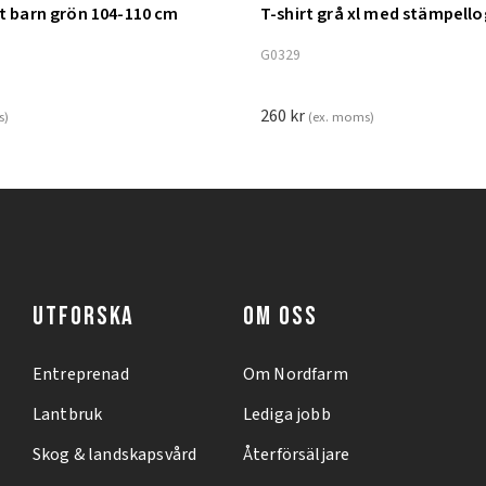
nt barn grön 104-110 cm
T-shirt grå xl med stämpell
ill i varukorg
Lägg till i varukorg
G0329
260
kr
s)
(ex. moms)
UTFORSKA
OM OSS
Entreprenad
Om Nordfarm
Lantbruk
Lediga jobb
Skog & landskapsvård
Återförsäljare