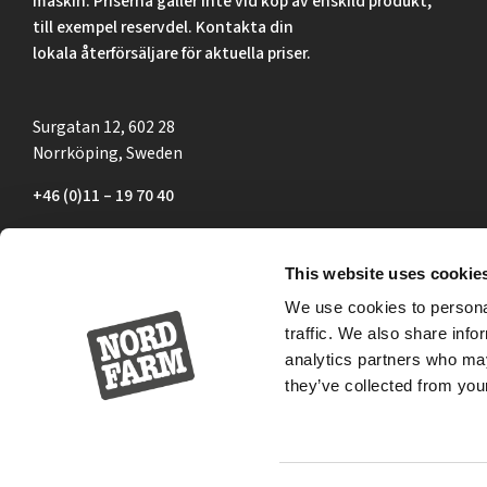
maskin. Priserna gäller inte vid köp av enskild produkt,
till exempel reservdel. Kontakta din
lokala återförsäljare för aktuella priser.
Surgatan 12, 602 28
Norrköping, Sweden
+46 (0)11 – 19 70 40
marknad@nordfarm.se
This website uses cookie
We use cookies to personal
traffic. We also share info
analytics partners who may
they’ve collected from your