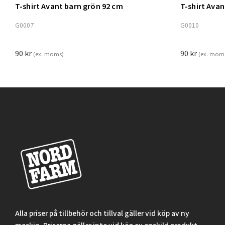
T-shirt Avant barn grön 92 cm
T-shirt Ava
Lägg t
G0007
G0010
90
kr
90
kr
(ex. moms)
(ex. mom
Alla priser på tillbehör och tillval gäller vid köp av ny