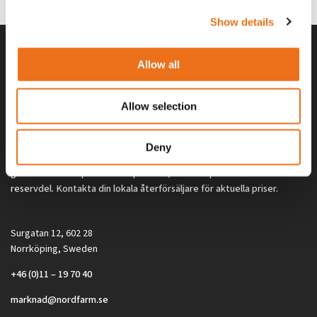
Show details
Allow all
Allow selection
Deny
Alla priser på tillbehör och tillval gäller vid köp av ny maskin. Priserna
gäller inte vid köp av enskild produkt, till exempel
reservdel. Kontakta din lokala återförsäljare för aktuella priser.
Surgatan 12, 602 28
Norrköping, Sweden
+46 (0)11 – 19 70 40
marknad@nordfarm.se