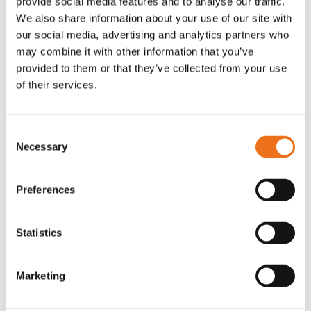
provide social media features and to analyse our traffic.
G0007
We also share information about your use of our site with
G0010
our social media, advertising and analytics partners who
90
kr
90
kr
(ex. moms)
(ex. moms)
may combine it with other information that you’ve
provided to them or that they’ve collected from your use
of their services.
Consent
Necessary
Selection
Preferences
Statistics
T-shirt grå xl med
T-shirt svart 2xl med avant-
Lägg till i varukorg
stämpellogotyp Avant
stämpellogotyp
Marketing
G0329
G0324
260
kr
260
kr
(ex. moms)
(ex. moms)