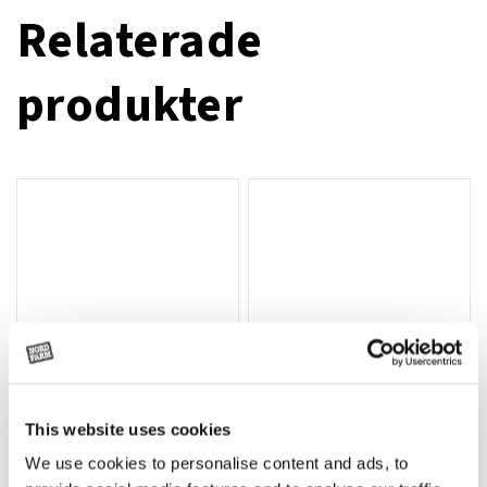
Relaterade
produkter
This website uses cookies
T-shirt Avant barn grön 92 cm
T-shirt Avant barn grön 104-110
Lägg till i varukorg
We use cookies to personalise content and ads, to
cm