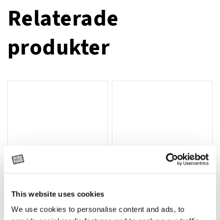
Relaterade
produkter
This website uses cookies
T-shirt Avant barn grön 92 cm
T-shirt Avant barn grön 104-110
Lägg till i varukorg
We use cookies to personalise content and ads, to
cm