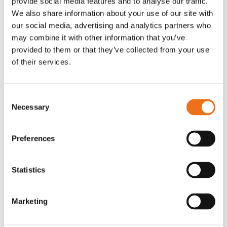
provide social media features and to analyse our traffic.
G0007
We also share information about your use of our site with
G0010
our social media, advertising and analytics partners who
90
kr
90
kr
(ex. moms)
(ex. moms)
may combine it with other information that you’ve
provided to them or that they’ve collected from your use
of their services.
Consent
Necessary
Selection
Preferences
Statistics
T-shirt grå xl med
T-shirt svart 2xl med avant-
Lägg till i varukorg
stämpellogotyp Avant
stämpellogotyp
Marketing
G0329
G0324
260
kr
260
kr
(ex. moms)
(ex. moms)