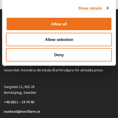
Show details
Allow all
Allow selection
Deny
Alla priser på tillbehör och tillval gäller vid köp av ny maskin. Priserna
gäller inte vid köp av enskild produkt, till exempel
reservdel. Kontakta din lokala återförsäljare för aktuella priser.
Surgatan 12, 602 28
Norrköping, Sweden
+46 (0)11 – 19 70 40
marknad@nordfarm.se